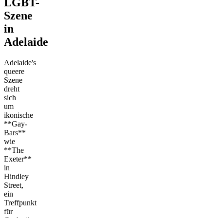
LGBT-
Szene
in
Adelaide
Adelaide's
queere
Szene
dreht
sich
um
ikonische
**Gay-
Bars**
wie
**The
Exeter**
in
Hindley
Street,
ein
Treffpunkt
für