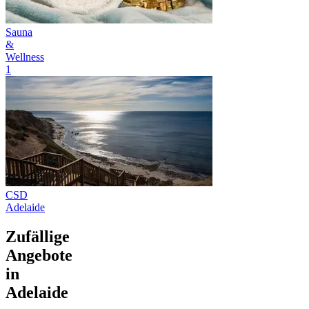
Sauna
&
Wellness
1
CSD
Adelaide
Zufällige
Angebote
in
Adelaide