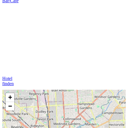
Bar/Cafe
Hotel
finden
+
−