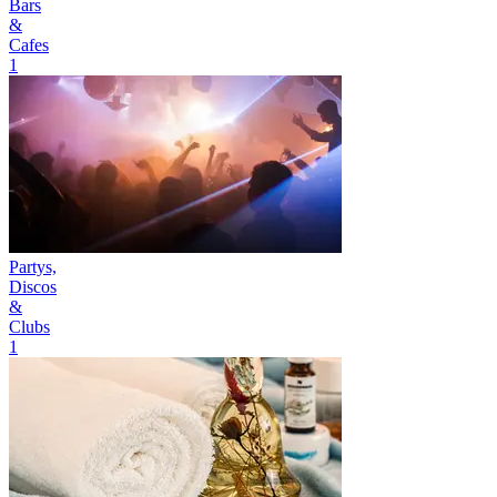
Bars
&
Cafes
1
Partys,
Discos
&
Clubs
1