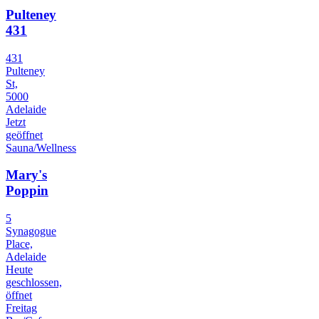
Pulteney
431
431
Pulteney
St,
5000
Adelaide
Jetzt
geöffnet
Sauna/Wellness
Mary's
Poppin
5
Synagogue
Place,
Adelaide
Heute
geschlossen,
öffnet
Freitag