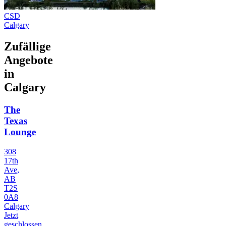
CSD
Calgary
Zufällige
Angebote
in
Calgary
The
Texas
Lounge
308
17th
Ave,
AB
T2S
0A8
Calgary
Jetzt
geschlossen,