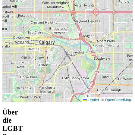
Leaflet
|
©
OpenStreetMap
Über
die
LGBT-