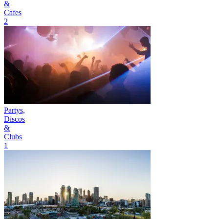
&
Cafes
2
Partys,
Discos
&
Clubs
1