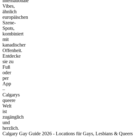
internationale
Vibes,
ähnlich
europäischen
Szene-
Spots,
kombiniert
mit
kanadischer
Offenheit.
Entdecke
sie zu
Fuß
oder
per
App
–
Calgarys
queere
Welt
ist
zugänglich
und
herzlich.
Calgary Gay Guide 2026 - Locations für Gays, Lesbians & Queers