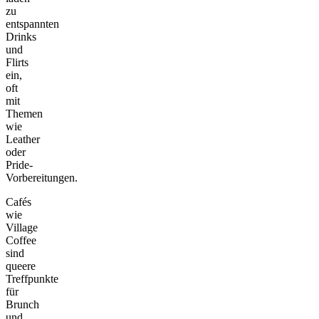
zu
entspannten
Drinks
und
Flirts
ein,
oft
mit
Themen
wie
Leather
oder
Pride-
Vorbereitungen.
Cafés
wie
Village
Coffee
sind
queere
Treffpunkte
für
Brunch
und