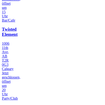
öffnet
um
15
Uhr
Bar/Cafe
Twisted
Element
1006
11th
Ave,
AB
T2R
0G3
Calgary
Jetzt
geschlossen,
öffnet
um
20
Uhr
Party/Club