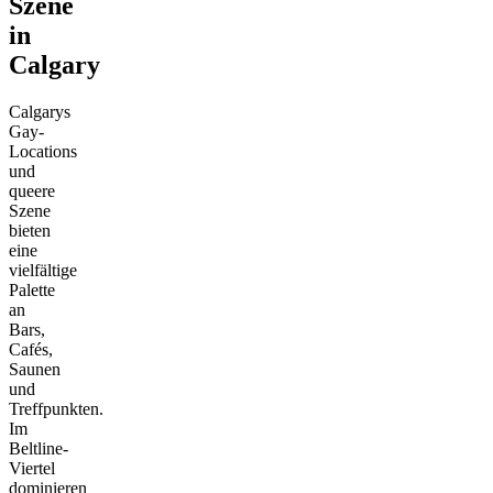
Szene
in
Calgary
Calgarys
Gay-
Locations
und
queere
Szene
bieten
eine
vielfältige
Palette
an
Bars,
Cafés,
Saunen
und
Treffpunkten.
Im
Beltline-
Viertel
dominieren