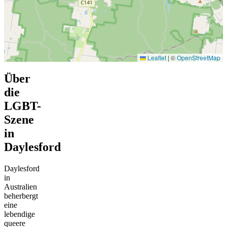
Leaflet
|
©
OpenStreetMap
Über
die
LGBT-
Szene
in
Daylesford
Daylesford
in
Australien
beherbergt
eine
lebendige
queere