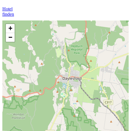
Hotel
finden
+
−