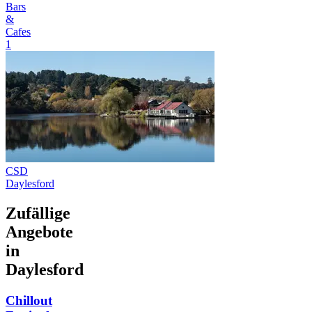
Bars
&
Cafes
1
CSD
Daylesford
Zufällige
Angebote
in
Daylesford
Chillout