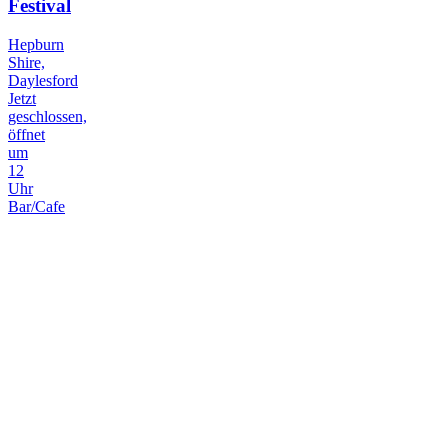
Festival
Hepburn
Shire,
Daylesford
Jetzt
geschlossen,
öffnet
um
12
Uhr
Bar/Cafe