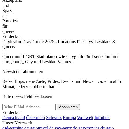
Akzeptanz
und
Spaß,
ein
Paradies
für
queere
Entdecker.
Daylesford Gay Guide 2026 - Locations für Gays, Lesbians &
Queers
Queer und LGBT Stadtplan sowie Gayguide für Daylesford und
Umgebung, Gay und Lesbian Venues.
Newsletter abonnieren
Reise-Tipps, neue Ziele, Prides, Events und News – ca. einmal im
Monat, jederzeit abbestellbar.
Bitte dieses Feld leer lassen
Abonnieren
Entdecken
Deutschland
Österreich
Schweiz
Europa
Weltweit
Infothek
Unser Netzwerk
csd-termine.de
gay-travel.de
gay-party.de
gay-movies.de
gay-