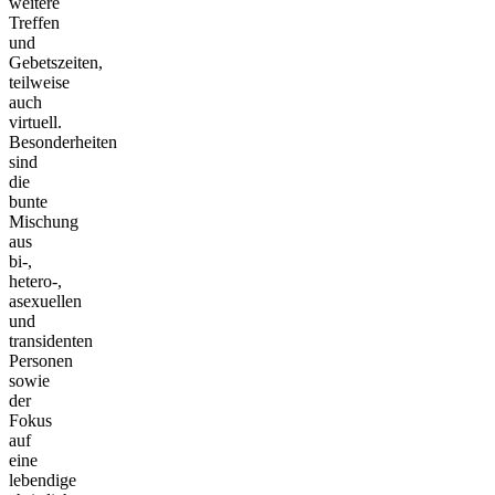
weitere
Treffen
und
Gebetszeiten,
teilweise
auch
virtuell.
Besonderheiten
sind
die
bunte
Mischung
aus
bi-,
hetero-,
asexuellen
und
transidenten
Personen
sowie
der
Fokus
auf
eine
lebendige