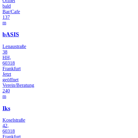
Öffnet
bald
Bar/Cafe
137
m
bASIS
Lenaustraße
38
HH,
60318
Frankfurt
Jetzt
geöffnet
Verein/Beratung
240
m
Iks
Koselstraße
42,
60318
Frankfurt