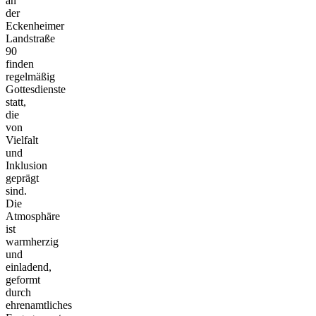
an
der
Eckenheimer
Landstraße
90
finden
regelmäßig
Gottesdienste
statt,
die
von
Vielfalt
und
Inklusion
geprägt
sind.
Die
Atmosphäre
ist
warmherzig
und
einladend,
geformt
durch
ehrenamtliches