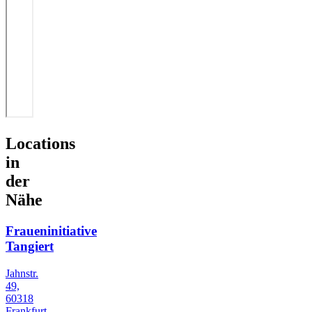
Locations
in
der
Nähe
Fraueninitiative
Tangiert
Jahnstr.
49,
60318
Frankfurt