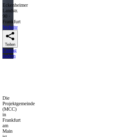
Eckenheimer
Landstr.
90 ·
Frankfurt
Website
Teilen
Eintrag
ändern
Die
Projektgemeinde
(MCC)
in
Frankfurt
am
Main
ist