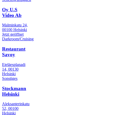
Oy U.S
Video Ab
Malminkatu 24,
00100 Helsinki
Jetzt geöffnet
Darkroom/Cruising
Restaurant
Savoy
Eteläesplanadi
14, 00130
Helsinki
Sonstiges
Stockmann
Helsinki
Aleksanterinkatu
52, 00100
Helsinki