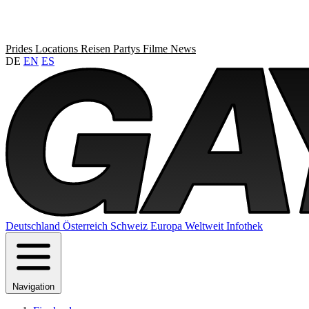
Prides
Locations
Reisen
Partys
Filme
News
DE
EN
ES
Deutschland
Österreich
Schweiz
Europa
Weltweit
Infothek
Navigation