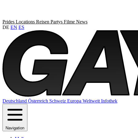
Prides
Locations
Reisen
Partys
Filme
News
DE
EN
ES
Deutschland
Österreich
Schweiz
Europa
Weltweit
Infothek
Navigation