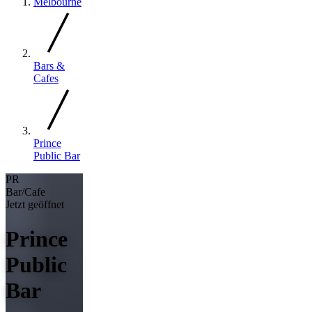
Melbourne
Bars &
Cafes
Prince
Public Bar
PR
Bar/Cafe
Jetzt geöffnet
Prince
Public
Bar