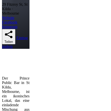
29 Fitzroy St, St
Kilda ·
Melbourne
Website
Facebook
Instagram
Eintrag
Teilen
ändern
Der Prince
Public Bar in St
Kilda,
Melbourne, ist
ein ikonisches
Lokal, das eine
einladende
Mischung aus