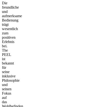
Die
freundliche
und
aufmerksame
Bedienung
trägt
wesentlich
zum
positiven
Erlebnis
bei.
The
PEEL
ist
bekannt
für
seine
inklusive
Philosophie
und
seinen
Fokus
auf
das
Wohlbefinden