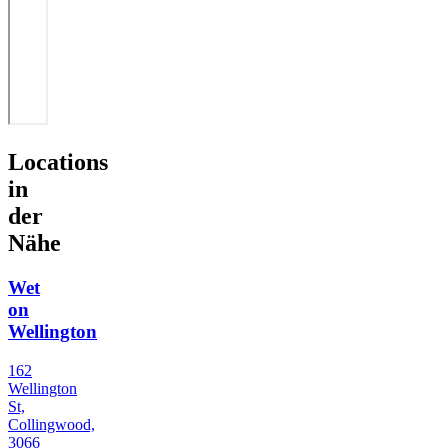
Locations
in
der
Nähe
Wet
on
Wellington
162
Wellington
St,
Collingwood,
3066