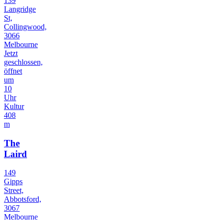
139
Langridge
St,
Collingwood,
3066
Melbourne
Jetzt
geschlossen,
öffnet
um
10
Uhr
Kultur
408
m
The
Laird
149
Gipps
Street,
Abbotsford,
3067
Melbourne