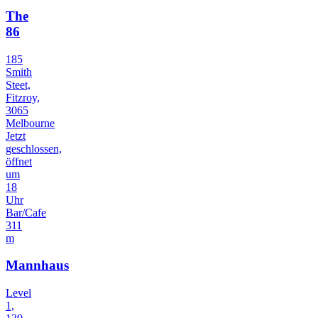
The
86
185
Smith
Steet,
Fitzroy,
3065
Melbourne
Jetzt
geschlossen,
öffnet
um
18
Uhr
Bar/Cafe
311
m
Mannhaus
Level
1,