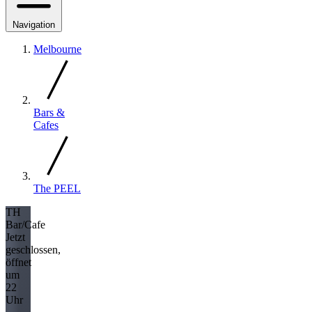
Navigation
Melbourne
Bars &
Cafes
The PEEL
TH
Bar/Cafe
Jetzt
geschlossen,
öffnet
um
22
Uhr