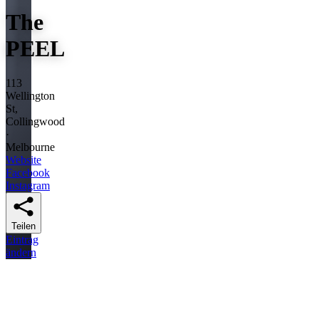
The
PEEL
113
Wellington
St,
Collingwood
·
Melbourne
Website
Facebook
Instagram
Teilen
Eintrag
ändern