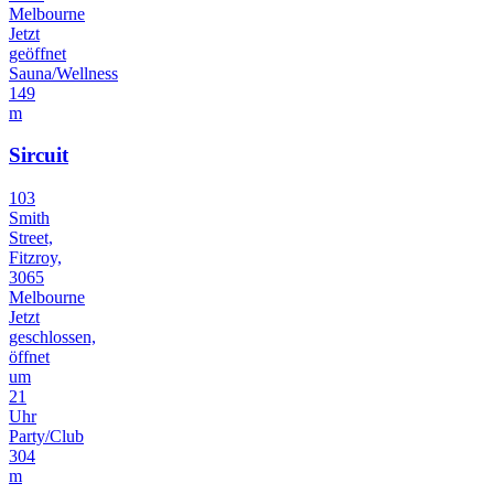
Melbourne
Jetzt
geöffnet
Sauna/Wellness
149
m
Sircuit
103
Smith
Street,
Fitzroy,
3065
Melbourne
Jetzt
geschlossen,
öffnet
um
21
Uhr
Party/Club
304
m