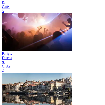
&
Cafes
5
Partys,
Discos
&
Clubs
2