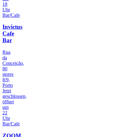
18
Uhr
Bar/Cafe
Invictus
Cafe
Bar
Rua
da
Conceição,
80
stores
8/9,
Porto
Jetzt
geschlossen,
öffnet
um
22
Uhr
Bar/Cafe
ZOOM