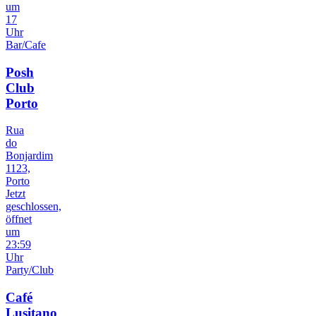
um
17
Uhr
Bar/Cafe
Posh
Club
Porto
Rua
do
Bonjardim
1123,
Porto
Jetzt
geschlossen,
öffnet
um
23:59
Uhr
Party/Club
Café
Lusitano