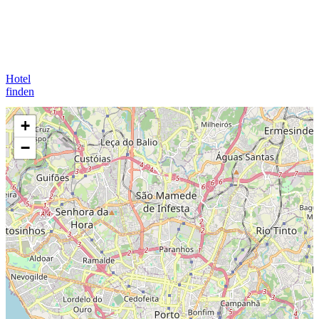
Hotel
finden
+
−