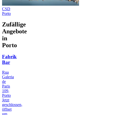
CSD
Porto
Zufällige
Angebote
in
Porto
Fabrik
Bar
Rua
Galeria
de
Paris
109,
Porto
Jetzt
geschlossen,
öffnet
um