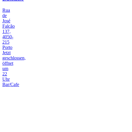
Rua
de
José
Falcão
137,
4050-
215
Porto
Jetzt
geschlossen,
öffnet
um
22
Uhr
Bar/Cafe