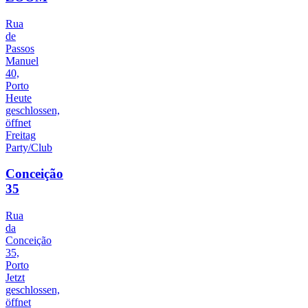
Rua
de
Passos
Manuel
40,
Porto
Heute
geschlossen,
öffnet
Freitag
Party/Club
Conceição
35
Rua
da
Conceição
35,
Porto
Jetzt
geschlossen,
öffnet