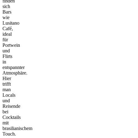
finden
sich
Bars
wie
Lusitano
Café,
ideal
für
Portwein
und
Flirts
in
entspannter
Atmosphäre.
Hier
trifft
man
Locals
und
Reisende
bei
Cocktails
mit
brasilianischem
Touch.