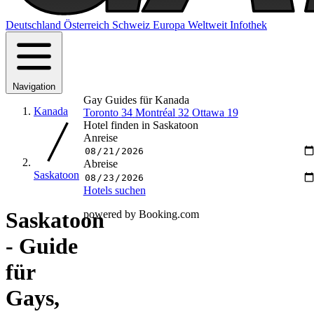
Deutschland
Österreich
Schweiz
Europa
Weltweit
Infothek
Navigation
Gay Guides für Kanada
Kanada
Toronto
34
Montréal
32
Ottawa
19
Hotel finden in Saskatoon
Anreise
Abreise
Saskatoon
Hotels suchen
Saskatoon
powered by Booking.com
- Guide
für
Gays,