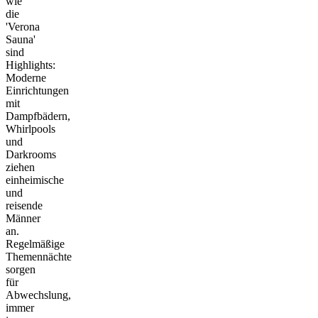
wie
die
'Verona
Sauna'
sind
Highlights:
Moderne
Einrichtungen
mit
Dampfbädern,
Whirlpools
und
Darkrooms
ziehen
einheimische
und
reisende
Männer
an.
Regelmäßige
Themennächte
sorgen
für
Abwechslung,
immer