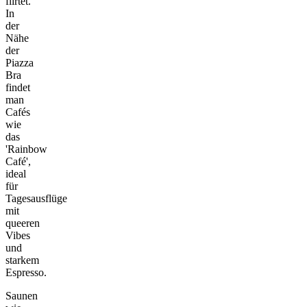
flirtet.
In
der
Nähe
der
Piazza
Bra
findet
man
Cafés
wie
das
'Rainbow
Café',
ideal
für
Tagesausflüge
mit
queeren
Vibes
und
starkem
Espresso.
Saunen