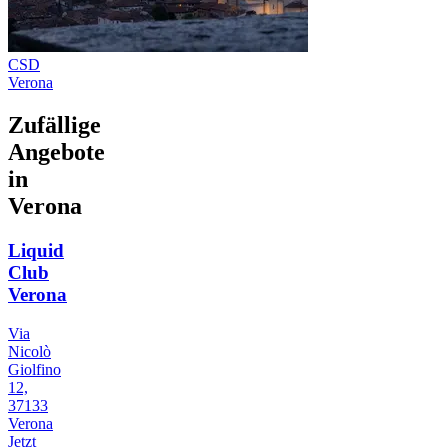
CSD
Verona
Zufällige
Angebote
in
Verona
Liquid
Club
Verona
Via
Nicolò
Giolfino
12,
37133
Verona
Jetzt