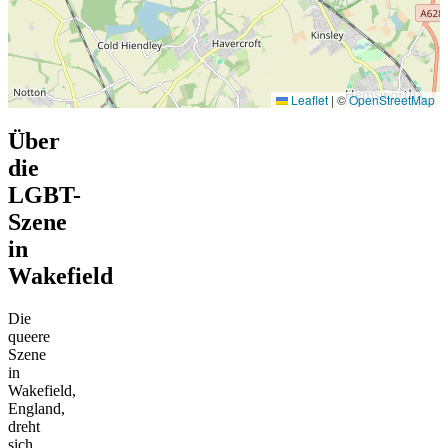
Leaflet
|
©
OpenStreetMap
Über
die
LGBT-
Szene
in
Wakefield
Die
queere
Szene
in
Wakefield,
England,
dreht
sich