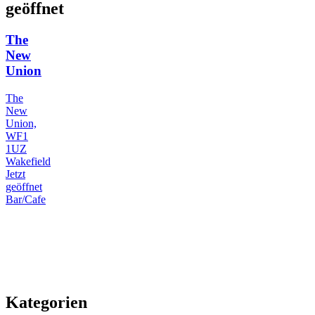
geöffnet
The
New
Union
The
New
Union,
WF1
1UZ
Wakefield
Jetzt
geöffnet
Bar/Cafe
Kategorien