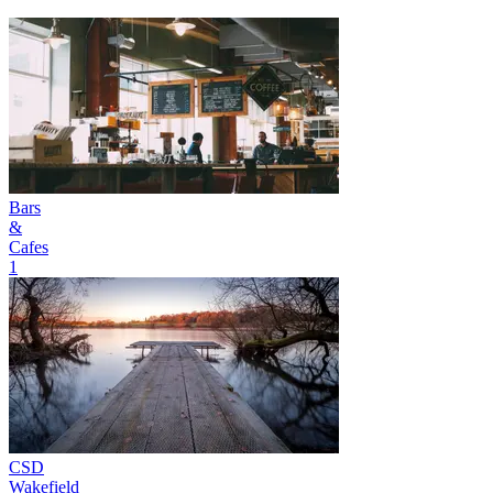
Bars
&
Cafes
1
CSD
Wakefield