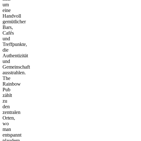
um
eine
Handvoll
gemütlicher
Bars,
Cafés
und
Treffpunkte,
die
Authentizität
und
Gemeinschaft
ausstrahlen.
The
Rainbow
Pub
zählt
zu
den
zentralen
Orten,
wo
man
entspannt
plaudern