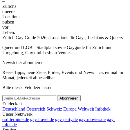
–
Zürichs
queere
Locations
pulsen
vor
Leben.
Zürich Gay Guide 2026 - Locations für Gays, Lesbians & Queers
Queer und LGBT Stadtplan sowie Gayguide für Zürich und
Umgebung, Gay und Lesbian Venues.
Newsletter abonnieren
Reise-Tipps, neue Ziele, Prides, Events und News – ca. einmal im
Monat, jederzeit abbestellbar.
Bitte dieses Feld leer lassen
Abonnieren
Entdecken
Deutschland
Österreich
Schweiz
Europa
Weltweit
Infothek
Unser Netzwerk
csd-termine.de
gay-travel.de
gay-party.de
gay-movies.de
gay-
infos.de
Service