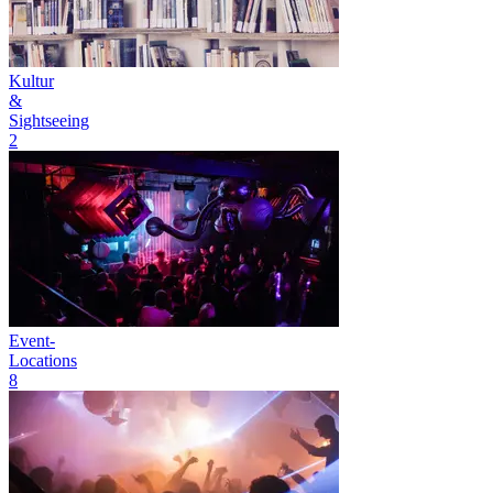
Kultur
&
Sightseeing
2
Event-
Locations
8