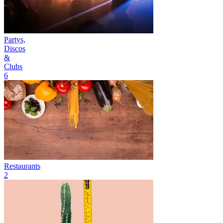
Partys,
Discos
&
Clubs
6
Restaurants
2