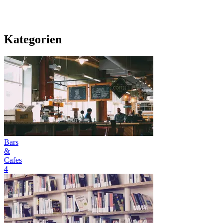
Kategorien
Bars
&
Cafes
4