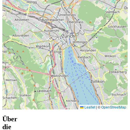
Leaflet
|
©
OpenStreetMap
Über
die