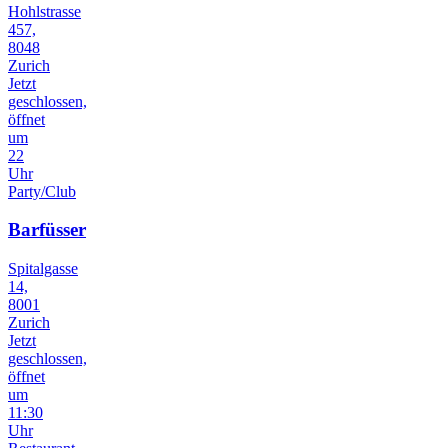
Hohlstrasse
457,
8048
Zurich
Jetzt
geschlossen,
öffnet
um
22
Uhr
Party/Club
Barfüsser
Spitalgasse
14,
8001
Zurich
Jetzt
geschlossen,
öffnet
um
11:30
Uhr