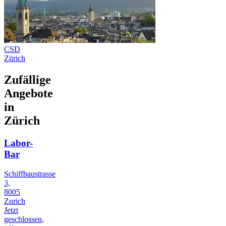
CSD
Zürich
Zufällige
Angebote
in
Zürich
Labor-
Bar
Schiffbaustrasse
3,
8005
Zurich
Jetzt
geschlossen,