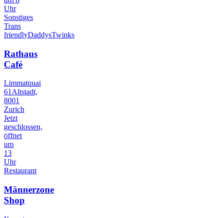
Uhr
Sonstiges
Trans
friendly
Daddys
Twinks
Rathaus
Café
Limmatquai
61Altstadt,
8001
Zurich
Jetzt
geschlossen,
öffnet
um
13
Uhr
Restaurant
Männerzone
Shop