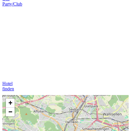
Party/Club
Hotel
finden
+
−