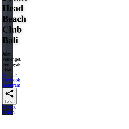
Head
Beach
Club
Bali
Jalan
Petitenget,
Seminyak
· Bali
Website
Facebook
Instagram
Teilen
Eintrag
ändern