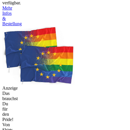
verfügbar.
Mehr
Infos
&
Bestellung
Anzeige
Das
brauchst
Du
für
den
Pride!
Von
Shirts