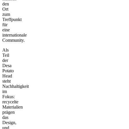
den
Ort
zum
Treffpunkt
für
eine
internationale
Community.
Als
Teil
der
Desa
Potato
Head
steht
Nachhaltigkeit
im
Fokus:
recycelte
Materialien
prägen
das
Design,
und