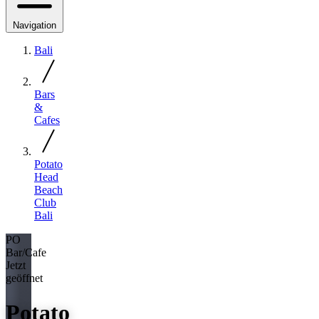
Navigation
Bali
Bars
&
Cafes
Potato
Head
Beach
Club
Bali
PO
Bar/Cafe
Jetzt
geöffnet
Potato