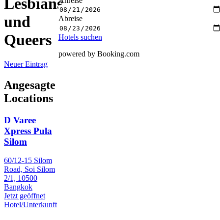
Lesbians
Anreise
und
Abreise
Queers
Hotels suchen
powered by Booking.com
Neuer Eintrag
Angesagte
Locations
D Varee
Xpress Pula
Silom
60/12-15 Silom
Road, Soi Silom
2/1, 10500
Bangkok
Jetzt geöffnet
Hotel/Unterkunft