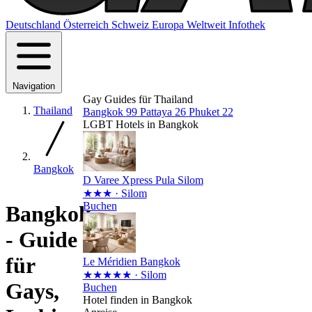
Deutschland
Österreich
Schweiz
Europa
Weltweit
Infothek
Navigation
Gay Guides für Thailand
Thailand
Bangkok
99
Pattaya
26
Phuket
22
LGBT Hotels in Bangkok
Bangkok
D Varee Xpress Pula Silom
★★★
· Silom
Buchen
Bangkok
- Guide
für
Le Méridien Bangkok
★★★★★
· Silom
Gays,
Buchen
Hotel finden in Bangkok