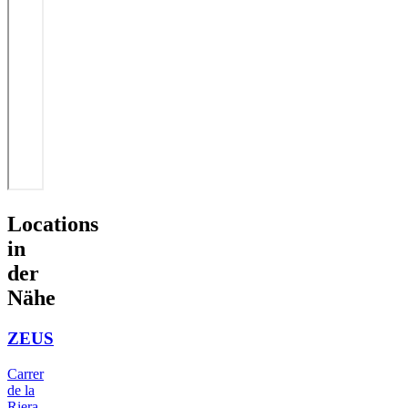
Locations
in
der
Nähe
ZEUS
Carrer
de la
Riera