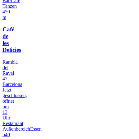
Bar/Cafe
Tanzen
450
m
Café
de
les
Delicies
Rambla
del
Raval
47,
Barcelona
Jetzt
geschlossen,
öffnet
um
13
Uhr
Restaurant
Außenbereich
Essen
540