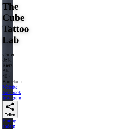
The
Cube
Tattoo
Lab
Carrer
de la
Riera
Alta
40 ·
Barcelona
Website
Facebook
Instagram
Teilen
Eintrag
ändern