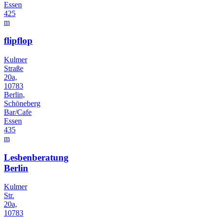
Essen
425
m
flipflop
Kulmer
Straße
20a,
10783
Berlin,
Schöneberg
Bar/Cafe
Essen
435
m
Lesbenberatung
Berlin
Kulmer
Str.
20a,
10783