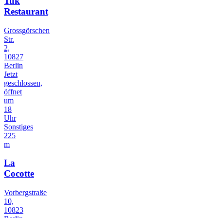
Tuk
Restaurant
Grossgörschen
Str.
2,
10827
Berlin
Jetzt
geschlossen,
öffnet
um
18
Uhr
Sonstiges
225
m
La
Cocotte
Vorbergstraße
10,
10823