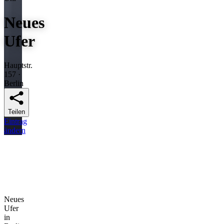
Neues
Ufer
Hauptstr.
157 ·
Berlin
Teilen
Eintrag
ändern
Neues
Ufer
in