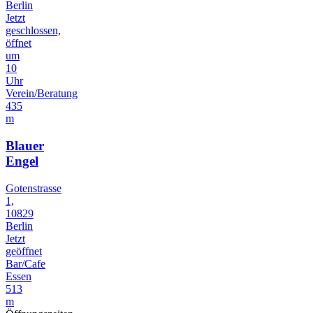
Berlin
Jetzt
geschlossen,
öffnet
um
10
Uhr
Verein/Beratung
435
m
Blauer
Engel
Gotenstrasse
1,
10829
Berlin
Jetzt
geöffnet
Bar/Cafe
Essen
513
m