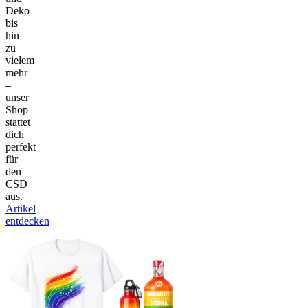
Deko
bis
hin
zu
vielem
mehr
–
unser
Shop
stattet
dich
perfekt
für
den
CSD
aus.
Artikel
entdecken