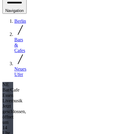
Navigation
Berlin
Bars
&
Cafes
Neues
Ufer
NE
Bar/Cafe
Essen
Livemusik
Jetzt
geschlossen,
öffnet
um
14
Uhr