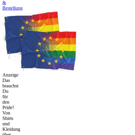
&
Bestellung
Anzeige
Das
brauchst
Du
für
den
Pride!
Von
Shirts
und
Kleidung
über