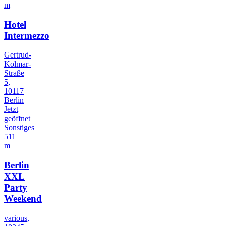
m
Hotel
Intermezzo
Gertrud-
Kolmar-
Straße
5,
10117
Berlin
Jetzt
geöffnet
Sonstiges
511
m
Berlin
XXL
Party
Weekend
various,