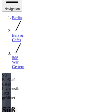
Navigation
Berlin
Bars &
Cafes
Süß
War
Gestern
SÜ
Bar/Cafe
Essen
Livemusik
Jetzt
geöffnet
Süß