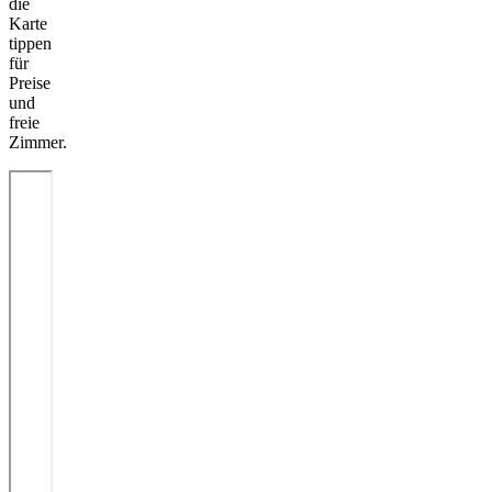
die
Karte
tippen
für
Preise
und
freie
Zimmer.