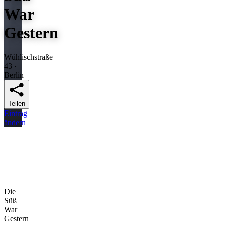
War
Gestern
Wühlischstraße
43 ·
Berlin
Teilen
Eintrag
ändern
Die
Süß
War
Gestern