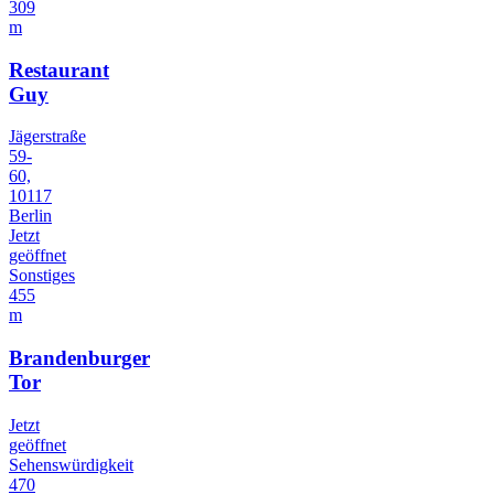
309
m
Restaurant
Guy
Jägerstraße
59-
60,
10117
Berlin
Jetzt
geöffnet
Sonstiges
455
m
Brandenburger
Tor
Jetzt
geöffnet
Sehenswürdigkeit
470