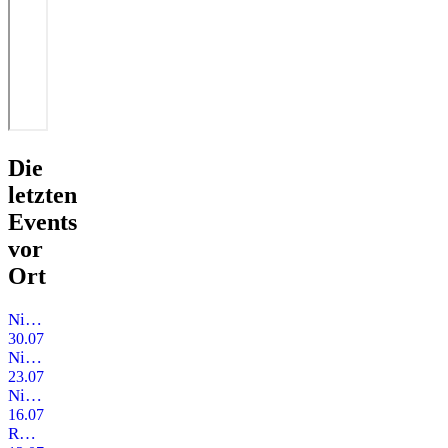
Die
letzten
Events
vor
Ort
Nina Queers Glamourclub
30.07.2025
Nina Queers Glamourclub
23.07.2025
Nina Queers Glamourclub
16.07.2025
ROSE KENNEDY