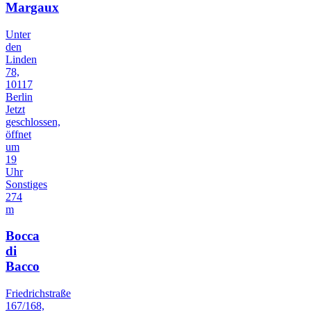
Margaux
Unter
den
Linden
78,
10117
Berlin
Jetzt
geschlossen,
öffnet
um
19
Uhr
Sonstiges
274
m
Bocca
di
Bacco
Friedrichstraße
167/168,