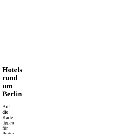
Hotels
rund
um
Berlin
Auf
die
Karte
tippen
für
Preise