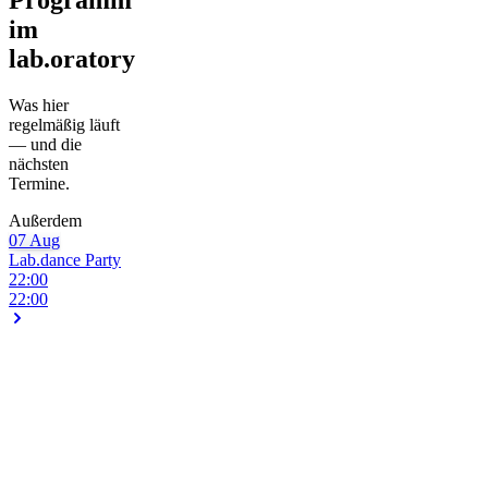
im
lab.oratory
Was hier
regelmäßig läuft
— und die
nächsten
Termine.
Außerdem
07
Aug
Lab.dance
Party
22:00
22:00