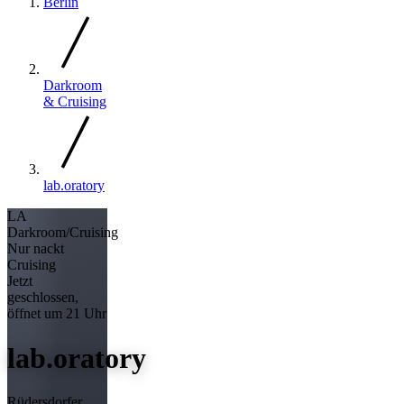
Berlin
Darkroom
& Cruising
lab.oratory
LA
Darkroom/Cruising
Nur nackt
Cruising
Jetzt
geschlossen,
öffnet um 21 Uhr
lab.oratory
Rüdersdorfer