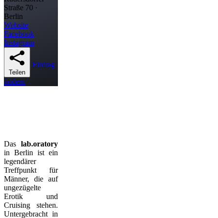
Straße 70 ·
Berlin
Website
Facebook
Instagram
Eintrag
Teilen
ändern
Das
lab.oratory
in Berlin ist ein
legendärer
Treffpunkt für
Männer, die auf
ungezügelte
Erotik und
Cruising stehen.
Untergebracht in