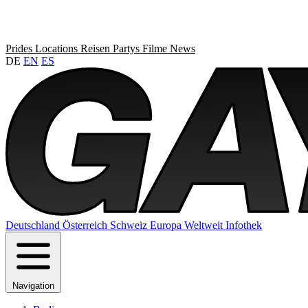
Prides
Locations
Reisen
Partys
Filme
News
DE
EN
ES
Deutschland
Österreich
Schweiz
Europa
Weltweit
Infothek
Navigation