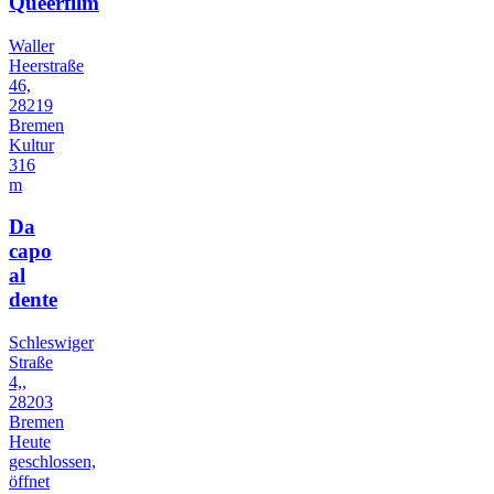
Queerfilm
Waller
Heerstraße
46,
28219
Bremen
Kultur
316
m
Da
capo
al
dente
Schleswiger
Straße
4,,
28203
Bremen
Heute
geschlossen,
öffnet