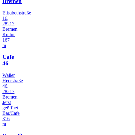
Bremen
Elisabethstraße
16,
28217
Bremen
Kultur
167
m
Cafe
46
Waller
Heerstraße
46,
28217
Bremen
Jetzt
geöffnet
Bar/Cafe
316
m