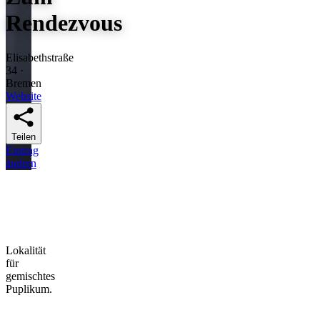
Rendezvous
Elisabethstraße
34 ·
Bremen
Website
Teilen
Eintrag
ändern
Lokalität
für
gemischtes
Puplikum.