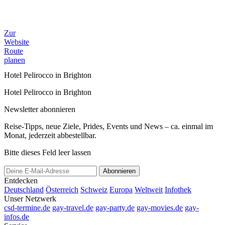
Zur
Website
Route
planen
Hotel Pelirocco in Brighton
Hotel Pelirocco in Brighton
Newsletter abonnieren
Reise-Tipps, neue Ziele, Prides, Events und News – ca. einmal im
Monat, jederzeit abbestellbar.
Bitte dieses Feld leer lassen
Abonnieren
Entdecken
Deutschland
Österreich
Schweiz
Europa
Weltweit
Infothek
Unser Netzwerk
csd-termine.de
gay-travel.de
gay-party.de
gay-movies.de
gay-
infos.de