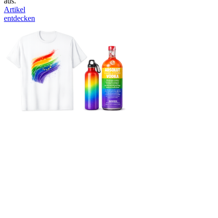
aus.
Artikel
entdecken