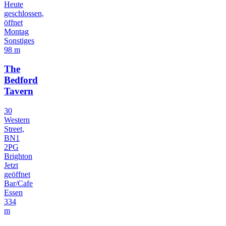
Heute
geschlossen,
öffnet
Montag
Sonstiges
98 m
The
Bedford
Tavern
30
Western
Street,
BN1
2PG
Brighton
Jetzt
geöffnet
Bar/Cafe
Essen
334
m