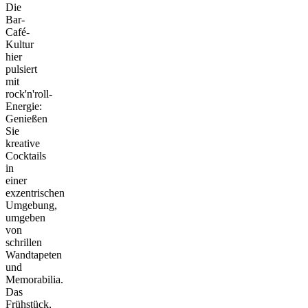
Die
Bar-
Café-
Kultur
hier
pulsiert
mit
rock'n'roll-
Energie:
Genießen
Sie
kreative
Cocktails
in
einer
exzentrischen
Umgebung,
umgeben
von
schrillen
Wandtapeten
und
Memorabilia.
Das
Frühstück,