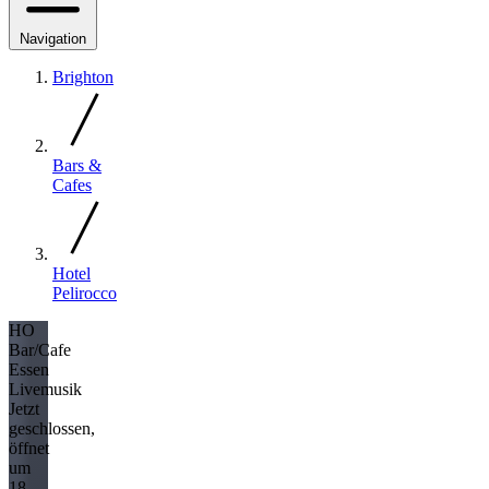
Navigation
Brighton
Bars &
Cafes
Hotel
Pelirocco
HO
Bar/Cafe
Essen
Livemusik
Jetzt
geschlossen,
öffnet
um
18