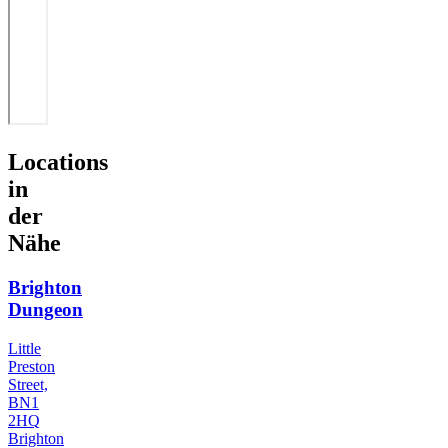
Locations
in
der
Nähe
Brighton
Dungeon
Little
Preston
Street,
BN1
2HQ
Brighton