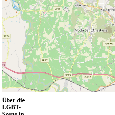
Über die
LGBT-
Szene in