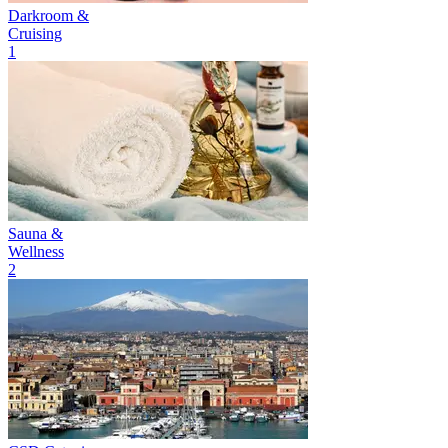
Darkroom &
Cruising
1
Sauna &
Wellness
2