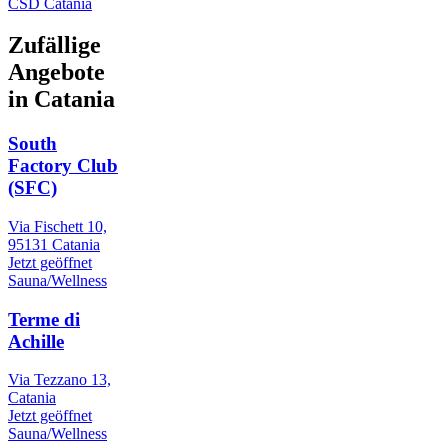
CSD Catania
Zufällige
Angebote
in Catania
South
Factory Club
(SFC)
Via Fischett 10,
95131 Catania
Jetzt geöffnet
Sauna/Wellness
Terme di
Achille
Via Tezzano 13,
Catania
Jetzt geöffnet
Sauna/Wellness