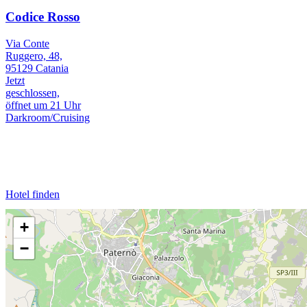
Codice Rosso
Via Conte
Ruggero, 48,
95129 Catania
Jetzt
geschlossen,
öffnet um 21 Uhr
Darkroom/Cruising
Hotel finden
+
−