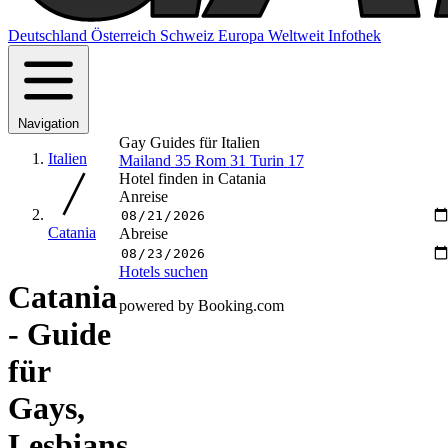
Deutschland
Österreich
Schweiz
Europa
Weltweit
Infothek
Navigation
Gay Guides für Italien
Italien
Mailand
35
Rom
31
Turin
17
Hotel finden in Catania
Anreise
Catania
Abreise
Hotels suchen
Catania
powered by Booking.com
- Guide
für
Gays,
Lesbians