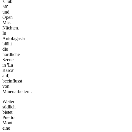
'Club
56'
und
Open-
Mic-
Nächten.
In
Antofagasta
blüht
die
nördliche
Szene
in 'La
Barca'
auf,
beeinflusst
von
Minenarbeitern.
Weiter
südlich
bietet
Puerto
Montt
eine