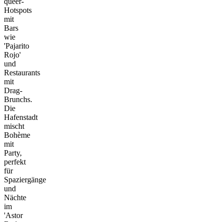
queer-
Hotspots
mit
Bars
wie
'Pajarito
Rojo'
und
Restaurants
mit
Drag-
Brunchs.
Die
Hafenstadt
mischt
Bohème
mit
Party,
perfekt
für
Spaziergänge
und
Nächte
im
'Astor