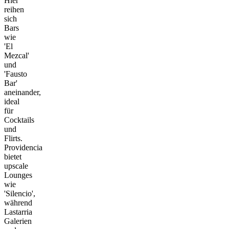
Hier
reihen
sich
Bars
wie
'El
Mezcal'
und
'Fausto
Bar'
aneinander,
ideal
für
Cocktails
und
Flirts.
Providencia
bietet
upscale
Lounges
wie
'Silencio',
während
Lastarria
Galerien