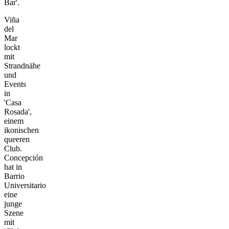
Bar'.
Viña
del
Mar
lockt
mit
Strandnähe
und
Events
in
'Casa
Rosada',
einem
ikonischen
queeren
Club.
Concepción
hat in
Barrio
Universitario
eine
junge
Szene
mit