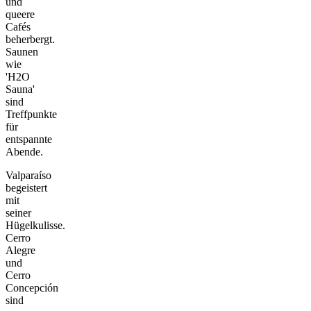
und
queere
Cafés
beherbergt.
Saunen
wie
'H2O
Sauna'
sind
Treffpunkte
für
entspannte
Abende.
Valparaíso
begeistert
mit
seiner
Hügelkulisse.
Cerro
Alegre
und
Cerro
Concepción
sind