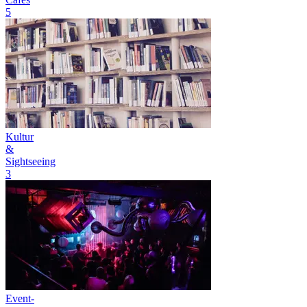
5
Kultur
&
Sightseeing
3
Event-