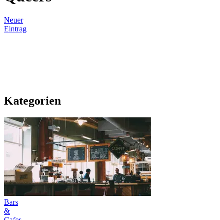
Neuer
Eintrag
Kategorien
Bars
&
Cafes