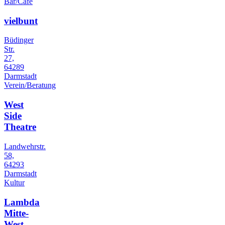
Bar/Cafe
vielbunt
Büdinger
Str.
27,
64289
Darmstadt
Verein/Beratung
West
Side
Theatre
Landwehrstr.
58,
64293
Darmstadt
Kultur
Lambda
Mitte-
West