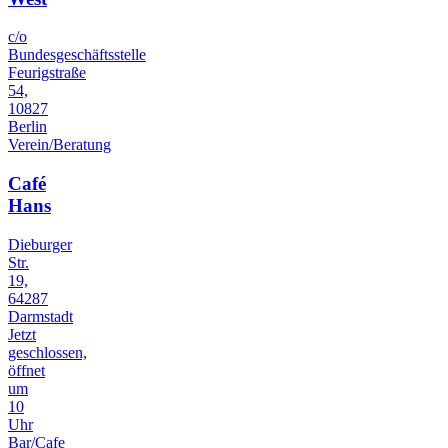
c/o
Bundesgeschäftsstelle
Feurigstraße
54,
10827
Berlin
Verein/Beratung
Café
Hans
Dieburger
Str.
19,
64287
Darmstadt
Jetzt
geschlossen,
öffnet
um
10
Uhr
Bar/Cafe