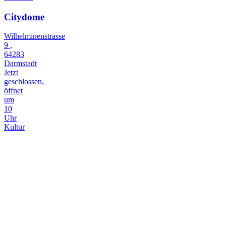
Citydome
Wilhelminenstrasse
9 ,
64283
Darmstadt
Jetzt
geschlossen,
öffnet
um
10
Uhr
Kultur