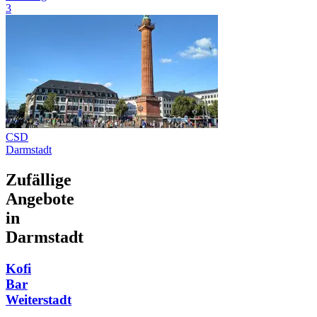
3
CSD
Darmstadt
Zufällige
Angebote
in
Darmstadt
Kofi
Bar
Weiterstadt