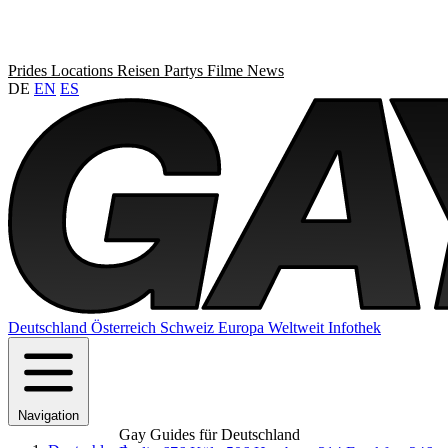
Prides
Locations
Reisen
Partys
Filme
News
DE
EN
ES
Deutschland
Österreich
Schweiz
Europa
Weltweit
Infothek
Navigation
Gay Guides für Deutschland