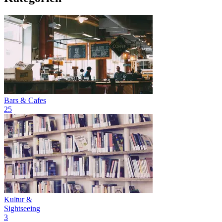
Bars & Cafes
25
Kultur &
Sightseeing
3