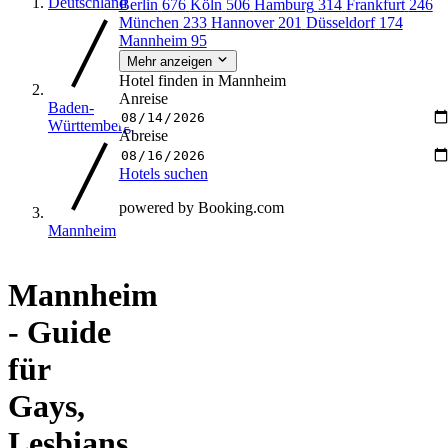
Deutschland
Berlin
676
Köln
506
Hamburg
314
Frankfurt
246
München
233
Hannover
201
Düsseldorf
174
Mannheim
95
Mehr anzeigen
Hotel finden in Mannheim
Anreise
Baden-
Württemberg
Abreise
Hotels suchen
powered by Booking.com
Mannheim
Mannheim
- Guide
für
Gays,
Lesbians