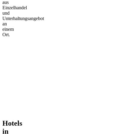
aus
Einzelhandel
und
Unterhaltungsangebot
an
einem
Ort.
Hotels
in