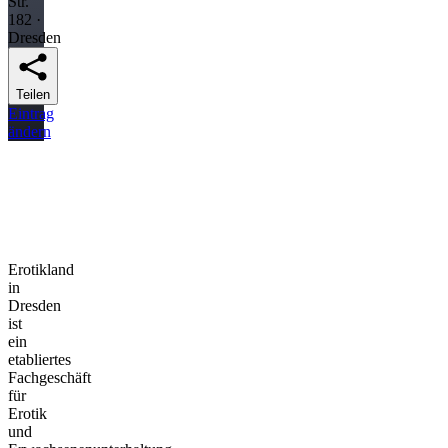
Str.
182 ·
Dresden
Teilen
Eintrag
ändern
Erotikland
in
Dresden
ist
ein
etabliertes
Fachgeschäft
für
Erotik
und