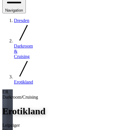
Navigation
Dresden
Darkroom
&
Cruising
Erotikland
ER
Darkroom/Cruising
Erotikland
Leipziger