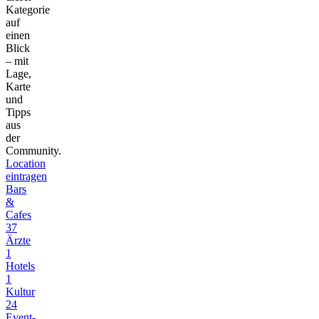
Kategorie
auf
einen
Blick
– mit
Lage,
Karte
und
Tipps
aus
der
Community.
Location
eintragen
Bars
&
Cafes
37
Ärzte
1
Hotels
1
Kultur
24
Event-