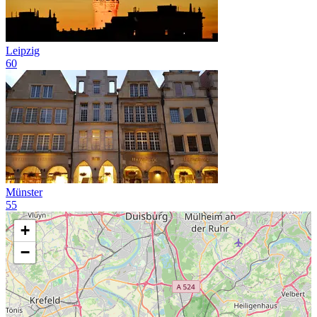
Leipzig
60
Münster
55
+
−