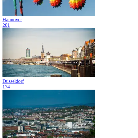
Hannover
201
Düsseldorf
174