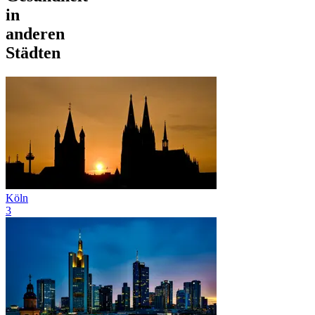
in
anderen
Städten
Köln
3