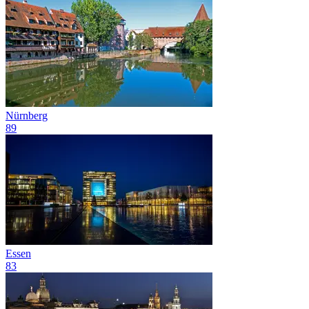
Nürnberg
89
Essen
83