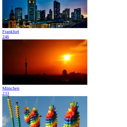
Frankfurt
246
München
233