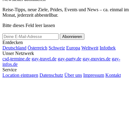
Reise-Tipps, neue Ziele, Prides, Events und News – ca. einmal im
Monat, jederzeit abbestellbar.
Bitte dieses Feld leer lassen
Abonnieren
Entdecken
Deutschland
Österreich
Schweiz
Europa
Weltweit
Infothek
Unser Netzwerk
csd-termine.de
gay-travel.de
gay-party.de
gay-movies.de
gay-
infos.de
Service
Location eintragen
Datenschutz
Über uns
Impressum
Kontakt