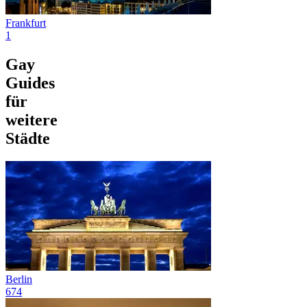
Frankfurt
1
Gay
Guides
für
weitere
Städte
Berlin
674