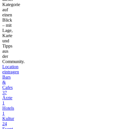
Kategorie
auf
einen
Blick
– mit
Lage,
Karte
und
Tipps
aus
der
Community.
Location
eintragen
Bars
&
Cafes
37
Ärzte
1
Hotels
1
Kultur
24
Event-