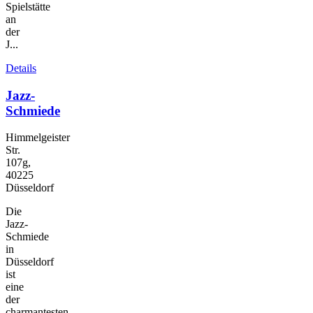
Spielstätte
an
der
J...
Details
Jazz-
Schmiede
Himmelgeister
Str.
107g,
40225
Düsseldorf
Die
Jazz-
Schmiede
in
Düsseldorf
ist
eine
der
charmantesten