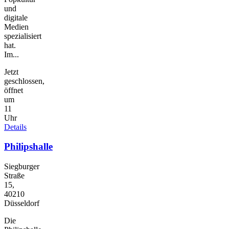
und
digitale
Medien
spezialisiert
hat.
Im...
Jetzt
geschlossen,
öffnet
um
11
Uhr
Details
Philipshalle
Siegburger
Straße
15,
40210
Düsseldorf
Die