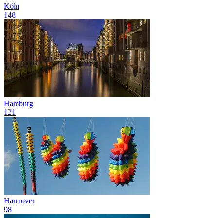
Köln
148
Hamburg
121
Hannover
98