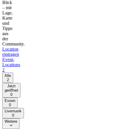
Blick
– mit
Lage,
Karte
und
Tipps
aus
der
Community.
Location
eintragen
Event-
Locations
2
Alle
2
Jetzt
geöffnet
0
Essen
0
Livemusik
0
Weitere