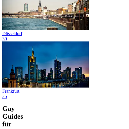
Düsseldorf
39
Frankfurt
35
Gay
Guides
für