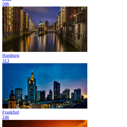
506
Hamburg
313
Frankfurt
246