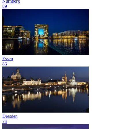
Nürnberg
89
Essen
83
Dresden
74