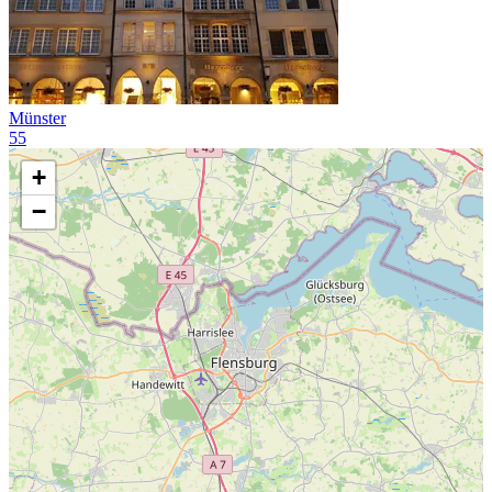
Münster
55
+
−