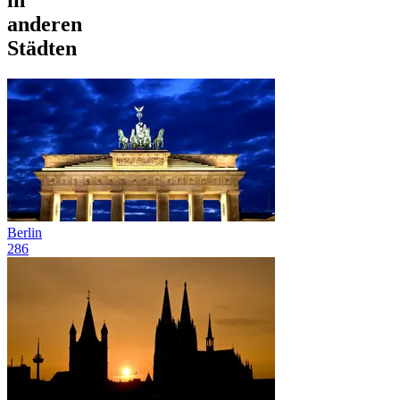
in
anderen
Städten
Berlin
286