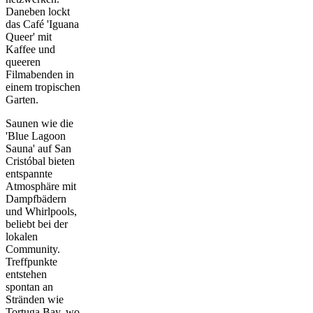
Daneben lockt
das Café 'Iguana
Queer' mit
Kaffee und
queeren
Filmabenden in
einem tropischen
Garten.
Saunen wie die
'Blue Lagoon
Sauna' auf San
Cristóbal bieten
entspannte
Atmosphäre mit
Dampfbädern
und Whirlpools,
beliebt bei der
lokalen
Community.
Treffpunkte
entstehen
spontan an
Stränden wie
Tortuga Bay, wo