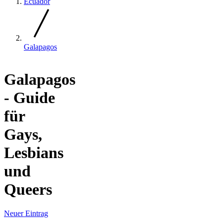
Ecuador
Galapagos
Galapagos
- Guide
für
Gays,
Lesbians
und
Queers
Neuer Eintrag