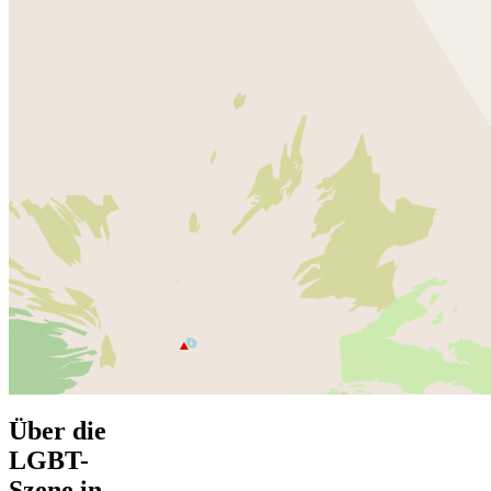
Über die
LGBT-
Szene in