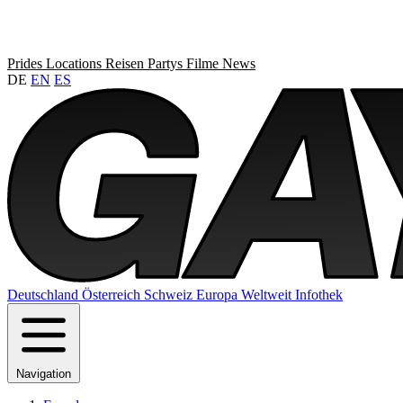
Prides
Locations
Reisen
Partys
Filme
News
DE
EN
ES
Deutschland
Österreich
Schweiz
Europa
Weltweit
Infothek
Navigation