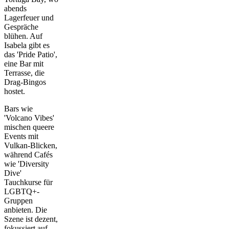
abends
Lagerfeuer und
Gespräche
blühen. Auf
Isabela gibt es
das 'Pride Patio',
eine Bar mit
Terrasse, die
Drag-Bingos
hostet.
Bars wie
'Volcano Vibes'
mischen queere
Events mit
Vulkan-Blicken,
während Cafés
wie 'Diversity
Dive'
Tauchkurse für
LGBTQ+-
Gruppen
anbieten. Die
Szene ist dezent,
fokussiert auf