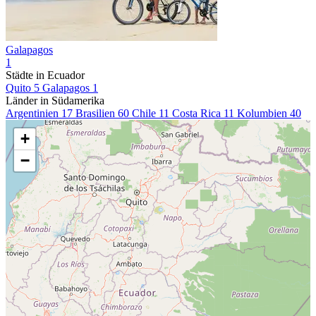
Galapagos
1
Städte in Ecuador
Quito
5
Galapagos
1
Länder in Südamerika
Argentinien
17
Brasilien
60
Chile
11
Costa Rica
11
Kolumbien
40
+
−