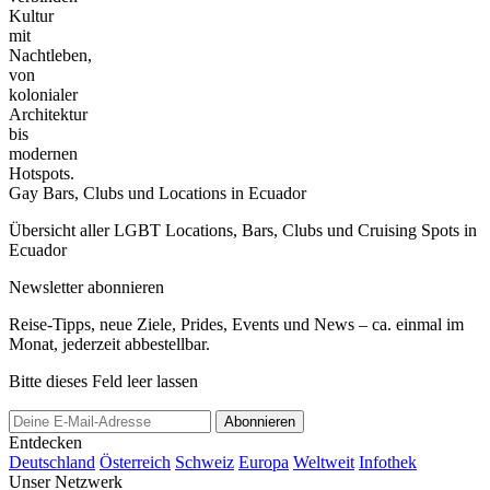
Kultur
mit
Nachtleben,
von
kolonialer
Architektur
bis
modernen
Hotspots.
Gay Bars, Clubs und Locations in Ecuador
Übersicht aller LGBT Locations, Bars, Clubs und Cruising Spots in
Ecuador
Newsletter abonnieren
Reise-Tipps, neue Ziele, Prides, Events und News – ca. einmal im
Monat, jederzeit abbestellbar.
Bitte dieses Feld leer lassen
Abonnieren
Entdecken
Deutschland
Österreich
Schweiz
Europa
Weltweit
Infothek
Unser Netzwerk