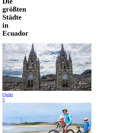
Die
größten
Städte
in
Ecuador
Quito
5