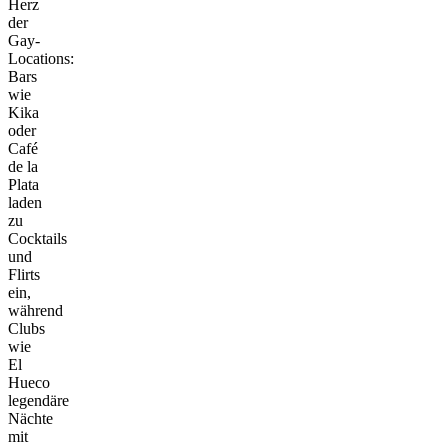
Herz
der
Gay-
Locations:
Bars
wie
Kika
oder
Café
de la
Plata
laden
zu
Cocktails
und
Flirts
ein,
während
Clubs
wie
El
Hueco
legendäre
Nächte
mit