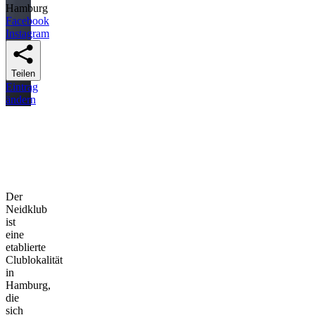
Hamburg
Facebook
Instagram
Teilen
Eintrag
ändern
Der
Neidklub
ist
eine
etablierte
Clublokalität
in
Hamburg,
die
sich