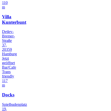
110
m
Villa
Kunterbunt
Detlev-
Bremer-
Straße
37,
20359
Hamburg
Jetzt
geöffnet
Bar/Cafe
Trans
friendly
117
m
Docks
Spielbudenplatz
19,