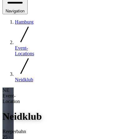
Navigation
Hamburg
Event-
Locations
Neidklub
NE
Event-
Location
Neidklub
Reeperbahn
25 ·