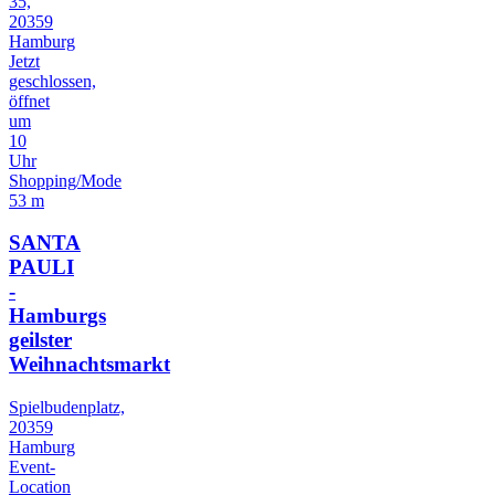
35,
20359
Hamburg
Jetzt
geschlossen,
öffnet
um
10
Uhr
Shopping/Mode
53 m
SANTA
PAULI
-
Hamburgs
geilster
Weihnachtsmarkt
Spielbudenplatz,
20359
Hamburg
Event-
Location