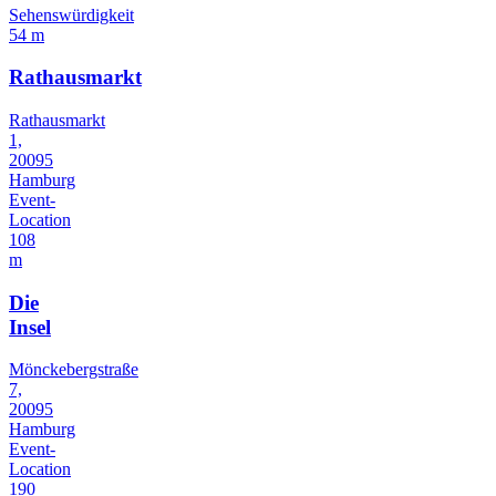
Sehenswürdigkeit
54 m
Rathausmarkt
Rathausmarkt
1,
20095
Hamburg
Event-
Location
108
m
Die
Insel
Mönckebergstraße
7,
20095
Hamburg
Event-
Location
190