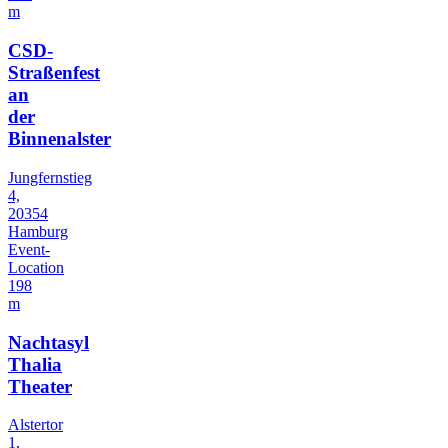
m
CSD-
Straßenfest
an
der
Binnenalster
Jungfernstieg
4,
20354
Hamburg
Event-
Location
198
m
Nachtasyl
Thalia
Theater
Alstertor
1,