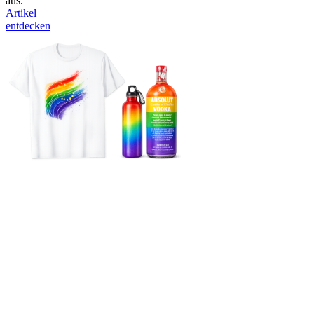
aus.
Artikel
entdecken