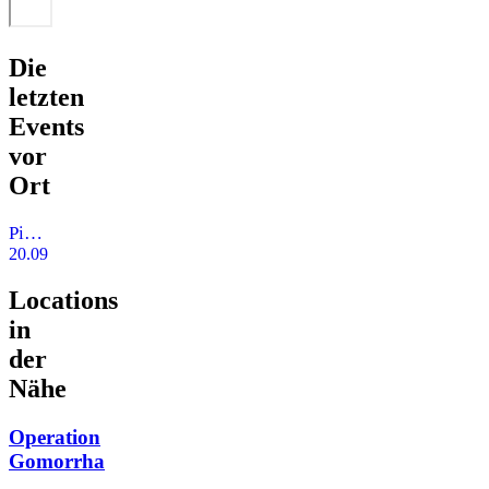
Die
letzten
Events
vor
Ort
Pink Inc. - Enter Pink Parlament Samstag 20.09. LIVE Punktevergabe des Bundesvision Songcontest 2014 ab 20Uhr
20.09.2014
Locations
in
der
Nähe
Operation
Gomorrha