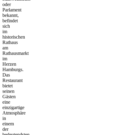
oder
Parlament
bekannt,
befindet
sich
im
historischen
Rathaus
am
Rathausmarkt
im
Herzen
Hamburgs.
Das
Restaurant
bietet
seinen
Gästen
eine
einzigartige
Atmosphäre
in
einem
der
bedeutendsten