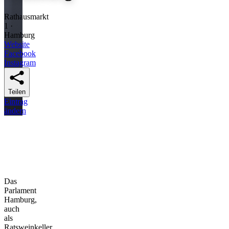
Rathausmarkt
1 ·
Hamburg
Website
Facebook
Instagram
Teilen
Eintrag
ändern
Das
Parlament
Hamburg,
auch
als
Ratsweinkeller