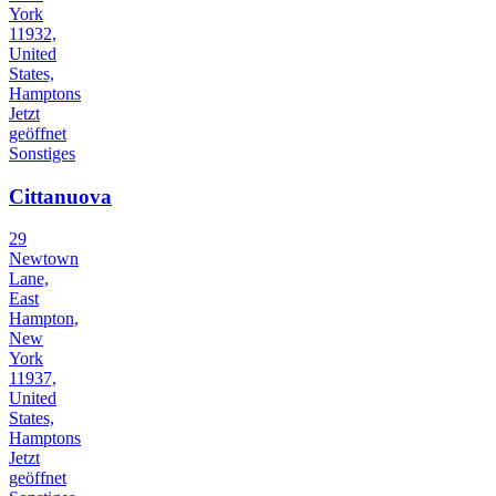
York
11932,
United
States,
Hamptons
Jetzt
geöffnet
Sonstiges
Cittanuova
29
Newtown
Lane,
East
Hampton,
New
York
11937,
United
States,
Hamptons
Jetzt
geöffnet