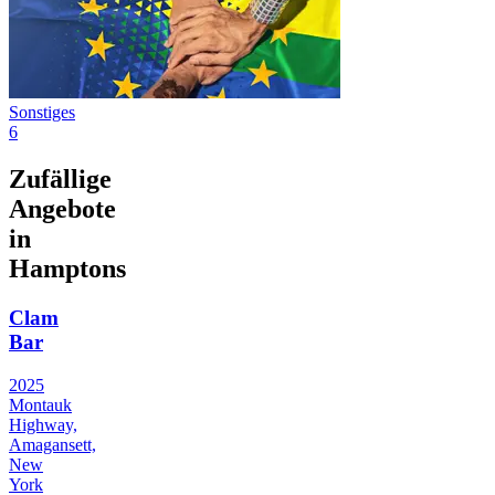
Sonstiges
6
Zufällige
Angebote
in
Hamptons
Clam
Bar
2025
Montauk
Highway,
Amagansett,
New
York