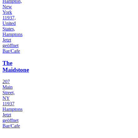
Hampton,
New
York
11937,
United
States,
Hamptons
Jetzt
geöffnet
Bar/Cafe
The
Maidstone
207
Main
Street,
NY
11937
Hamptons
Jetzt
geöffnet
Bar/Cafe