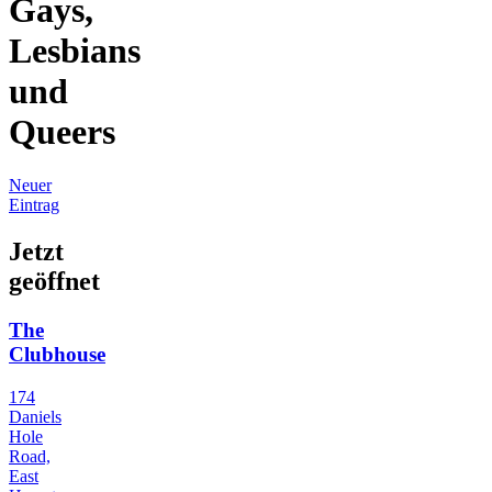
Gays,
Lesbians
und
Queers
Neuer
Eintrag
Jetzt
geöffnet
The
Clubhouse
174
Daniels
Hole
Road,
East