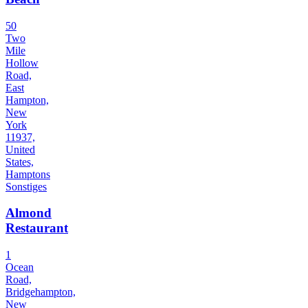
50
Two
Mile
Hollow
Road,
East
Hampton,
New
York
11937,
United
States,
Hamptons
Sonstiges
Almond
Restaurant
1
Ocean
Road,
Bridgehampton,
New