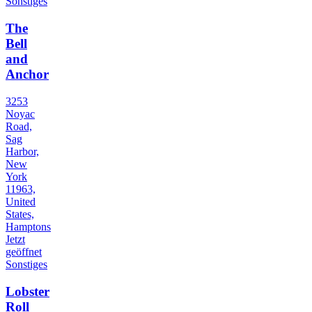
Sonstiges
The
Bell
and
Anchor
3253
Noyac
Road,
Sag
Harbor,
New
York
11963,
United
States,
Hamptons
Jetzt
geöffnet
Sonstiges
Lobster
Roll