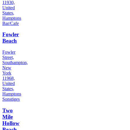
11930,
United
States,
Hamptons
Bar/Cafe
Fowler
Beach
Fowler
Street,
Southampton,
New
York
11968,
United
States,
Hamptons
Sonstiges
Two
Mile
Hollow
Beach