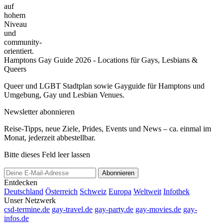
auf
hohem
Niveau
und
community-
orientiert.
Hamptons Gay Guide 2026 - Locations für Gays, Lesbians &
Queers
Queer und LGBT Stadtplan sowie Gayguide für Hamptons und
Umgebung, Gay und Lesbian Venues.
Newsletter abonnieren
Reise-Tipps, neue Ziele, Prides, Events und News – ca. einmal im
Monat, jederzeit abbestellbar.
Bitte dieses Feld leer lassen
Abonnieren
Entdecken
Deutschland
Österreich
Schweiz
Europa
Weltweit
Infothek
Unser Netzwerk
csd-termine.de
gay-travel.de
gay-party.de
gay-movies.de
gay-
infos.de