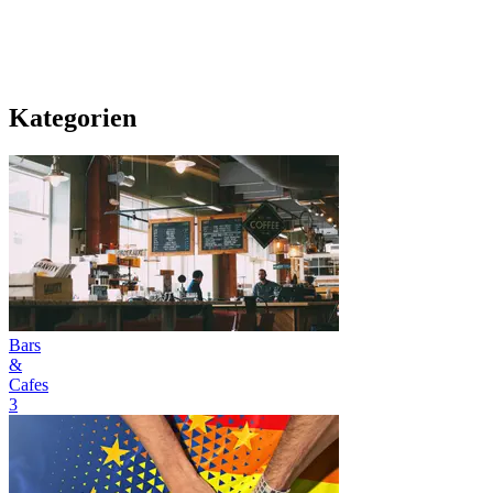
Kategorien
Bars
&
Cafes
3