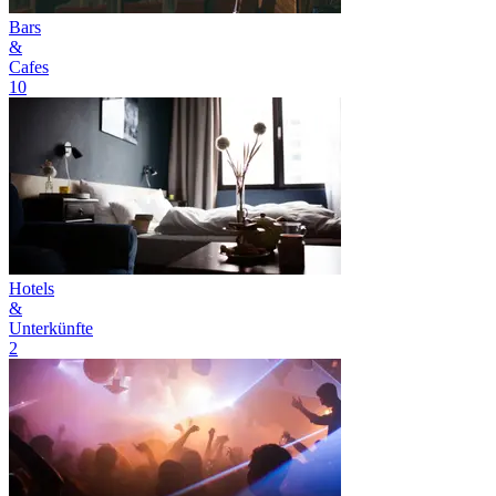
Bars
&
Cafes
10
Hotels
&
Unterkünfte
2