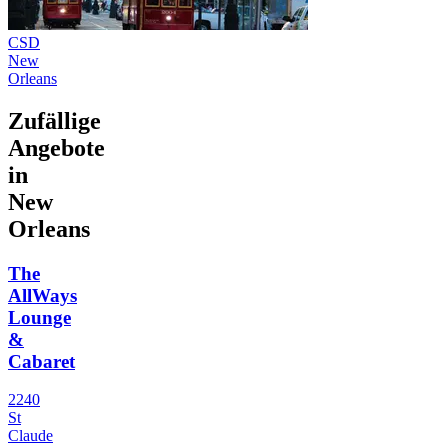
CSD
New
Orleans
Zufällige
Angebote
in
New
Orleans
The
AllWays
Lounge
&
Cabaret
2240
St
Claude