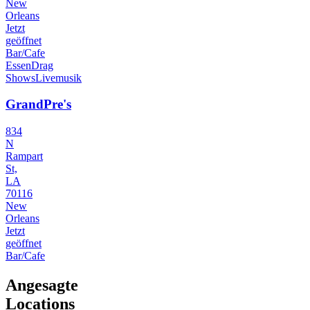
New
Orleans
Jetzt
geöffnet
Bar/Cafe
Essen
Drag
Shows
Livemusik
GrandPre's
834
N
Rampart
St,
LA
70116
New
Orleans
Jetzt
geöffnet
Bar/Cafe
Angesagte
Locations