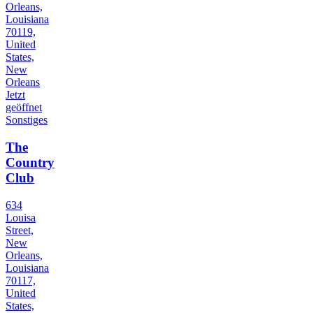
Orleans,
Louisiana
70119,
United
States,
New
Orleans
Jetzt
geöffnet
Sonstiges
The
Country
Club
634
Louisa
Street,
New
Orleans,
Louisiana
70117,
United
States,