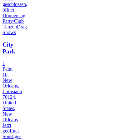
geschlossen,
öffnet
Donnerstag
Party/Club
Tanzen
Drag
Shows
City
Park
1
Palm
Dr,
New
Orleans,
Louisiana
70124,
United
States,
New
Orleans
Jetzt
geöffnet
Sonstiges