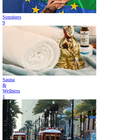
Sonstiges
9
Sauna
&
Wellness
1