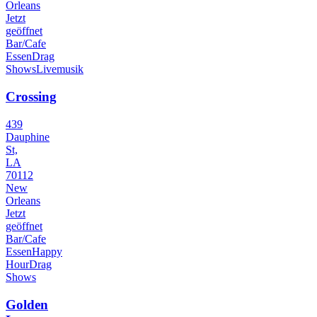
Orleans
Jetzt
geöffnet
Bar/Cafe
Essen
Drag
Shows
Livemusik
Crossing
439
Dauphine
St,
LA
70112
New
Orleans
Jetzt
geöffnet
Bar/Cafe
Essen
Happy
Hour
Drag
Shows
Golden