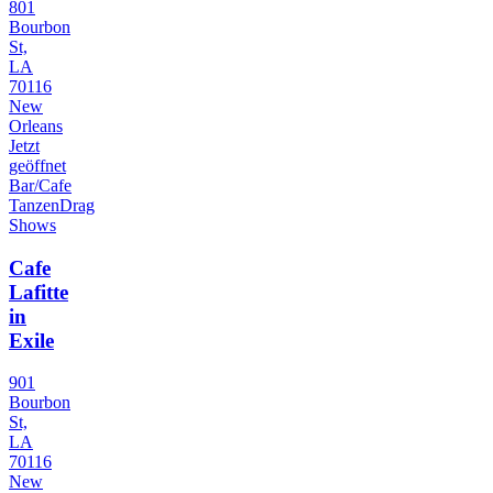
801
Bourbon
St,
LA
70116
New
Orleans
Jetzt
geöffnet
Bar/Cafe
Tanzen
Drag
Shows
Cafe
Lafitte
in
Exile
901
Bourbon
St,
LA
70116
New