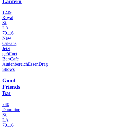
Lantern
1239
Royal
St,
LA
70116
New
Orleans
Jetzt
geöffnet
Bar/Cafe
Außenbereich
Essen
Drag
Shows
Good
Friends
Bar
740
Dauphine
St,
LA
70116