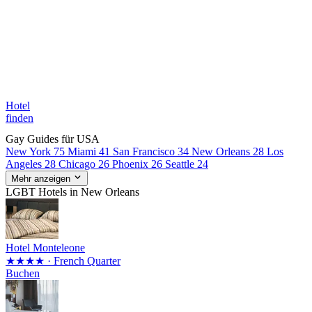
Hotel
finden
Gay Guides für USA
New York
75
Miami
41
San Francisco
34
New Orleans
28
Los
Angeles
28
Chicago
26
Phoenix
26
Seattle
24
Mehr anzeigen
LGBT Hotels in New Orleans
Hotel Monteleone
★★★★
· French Quarter
Buchen