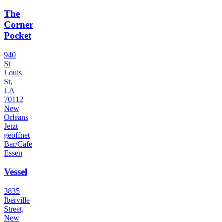
The
Corner
Pocket
940
St
Louis
St,
LA
70112
New
Orleans
Jetzt
geöffnet
Bar/Cafe
Essen
Vessel
3835
Iberville
Street,
New