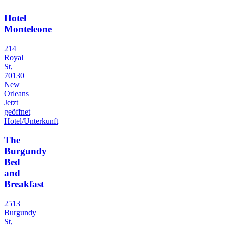
Hotel
Monteleone
214
Royal
St,
70130
New
Orleans
Jetzt
geöffnet
Hotel/Unterkunft
The
Burgundy
Bed
and
Breakfast
2513
Burgundy
St,