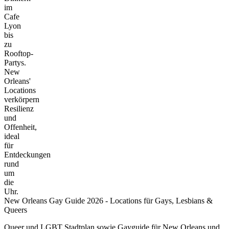
im
Cafe
Lyon
bis
zu
Rooftop-
Partys.
New
Orleans'
Locations
verkörpern
Resilienz
und
Offenheit,
ideal
für
Entdeckungen
rund
um
die
Uhr.
New Orleans Gay Guide 2026 - Locations für Gays, Lesbians &
Queers
Queer und LGBT Stadtplan sowie Gayguide für New Orleans und