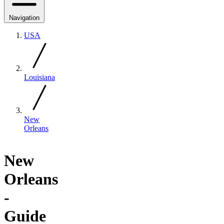
Navigation
USA
Louisiana
New
Orleans
New
Orleans
-
Guide