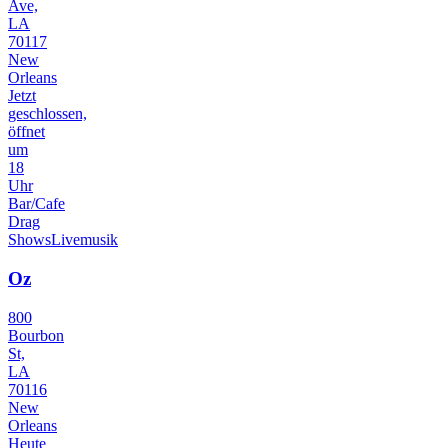
Ave,
LA
70117
New
Orleans
Jetzt
geschlossen,
öffnet
um
18
Uhr
Bar/Cafe
Drag
Shows
Livemusik
Oz
800
Bourbon
St,
LA
70116
New
Orleans
Heute