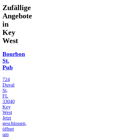
Zufällige
Angebote
in
Key
West
Bourbon
St.
Pub
724
Duval
St,
FL
33040
Key
West
Jetzt
geschlossen,
öffnet
um