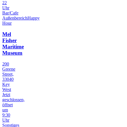
22
Uhr
Bar/Cafe
Außenbereich
Happy
Hour
Mel
Fisher
Maritime
Museum
200
Greene
Street,
33040
Key
West
Jetzt
geschlossen,
öffnet
um
9:30
Uhr
Sonstiges