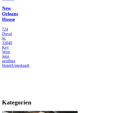
New
Orleans
House
724
Duval
St,
33040
Key
West
Jetzt
geöffnet
Hotel/Unterkunft
Kategorien