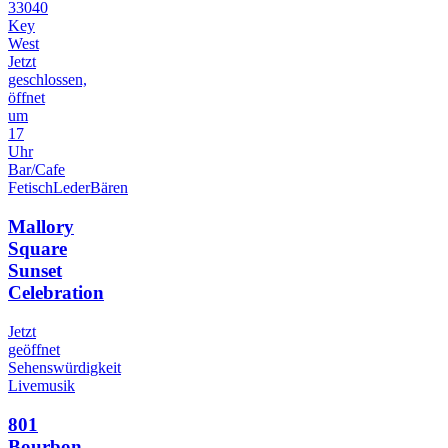
33040
Key
West
Jetzt
geschlossen,
öffnet
um
17
Uhr
Bar/Cafe
Fetisch
Leder
Bären
Mallory
Square
Sunset
Celebration
Jetzt
geöffnet
Sehenswürdigkeit
Livemusik
801
Bourbon