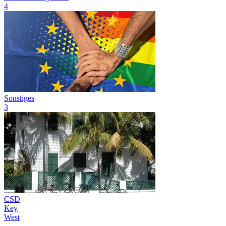
4
Sonstiges
3
CSD
Key
West