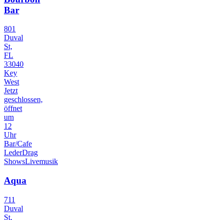
Bar
801
Duval
St,
FL
33040
Key
West
Jetzt
geschlossen,
öffnet
um
12
Uhr
Bar/Cafe
Leder
Drag
Shows
Livemusik
Aqua
711
Duval
St,