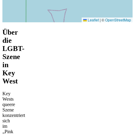
Leaflet
|
©
OpenStreetMap
Über
die
LGBT-
Szene
in
Key
West
Key
Wests
queere
Szene
konzentriert
sich
im
„Pink