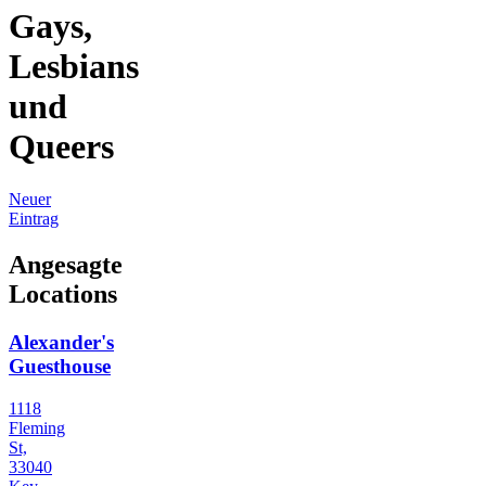
Gays,
Lesbians
und
Queers
Neuer
Eintrag
Angesagte
Locations
Alexander's
Guesthouse
1118
Fleming
St,
33040