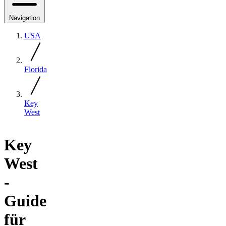
Navigation
USA
Florida
Key
West
Key
West
-
Guide
für