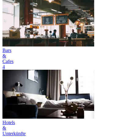
Bars
&
Cafes
4
Hotels
&
Unterkünfte