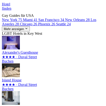
Hotel
finden
Gay Guides für USA
New York
75
Miami
41
San Francisco
34
New Orleans
28
Los
Angeles
28
Chicago
26
Phoenix
26
Seattle
24
Mehr anzeigen
LGBT Hotels in Key West
Alexander's Guesthouse
★★★★
· Duval Street
Buchen
Island House
★★★★
· Duval Street
Buchen