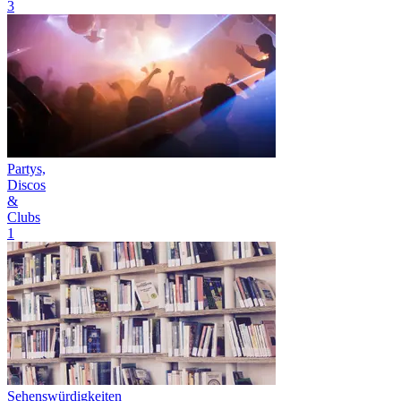
3
Partys,
Discos
&
Clubs
1
Sehenswürdigkeiten