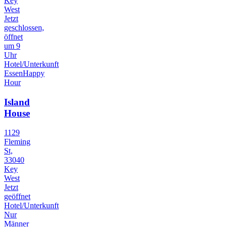
Key
West
Jetzt
geschlossen,
öffnet
um 9
Uhr
Hotel/Unterkunft
Essen
Happy
Hour
Island
House
1129
Fleming
St,
33040
Key
West
Jetzt
geöffnet
Hotel/Unterkunft
Nur
Männer