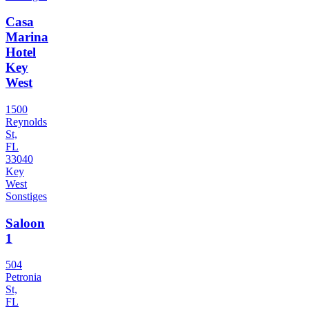
Casa
Marina
Hotel
Key
West
1500
Reynolds
St,
FL
33040
Key
West
Sonstiges
Saloon
1
504
Petronia
St,
FL