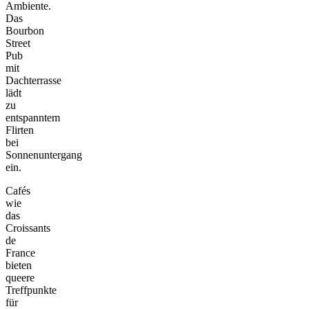
Ambiente.
Das
Bourbon
Street
Pub
mit
Dachterrasse
lädt
zu
entspanntem
Flirten
bei
Sonnenuntergang
ein.
Cafés
wie
das
Croissants
de
France
bieten
queere
Treffpunkte
für