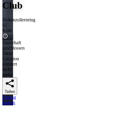
Club
Hohenzollernring
92 ·
Köln
Dauerhaft
geschlossen
Diese
Location
existiert
nicht
mehr.
Teilen
Eintrag
ändern