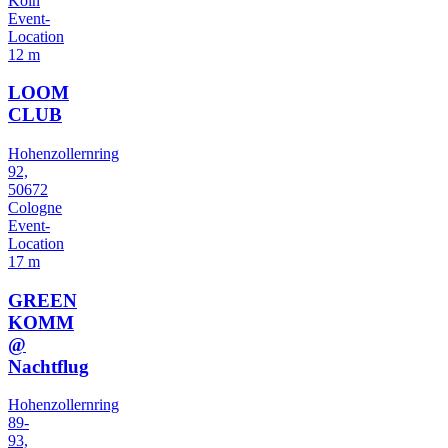
Köln
Event-
Location
12 m
LOOM
CLUB
Hohenzollernring
92,
50672
Cologne
Event-
Location
17 m
GREEN
KOMM
@
Nachtflug
Hohenzollernring
89-
93,