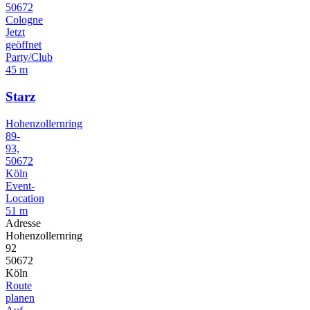
50672
Cologne
Jetzt
geöffnet
Party/Club
45 m
Starz
Hohenzollernring
89-
93,
50672
Köln
Event-
Location
51 m
Adresse
Hohenzollernring
92
50672
Köln
Route
planen