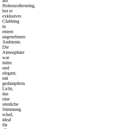
am
Hohenzollernring,
bot er
exklusives
Clubbing
in
einem
angenehmen
Ambiente.
Die
Atmosphäre
war
intim
und
elegant,
mit
gedämpftem
Licht,
das
eine
sinnliche
Stimmung
schuf,
ideal
für