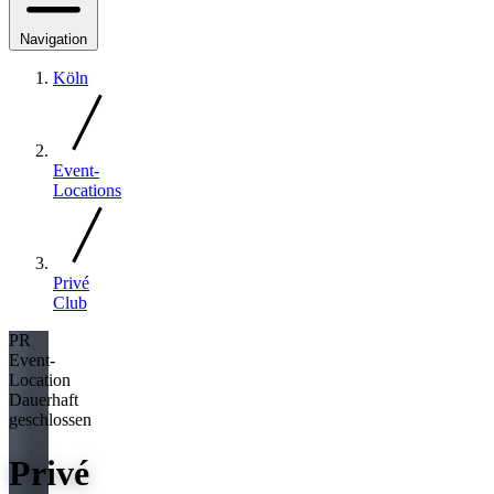
Navigation
Köln
Event-
Locations
Privé
Club
PR
Event-
Location
Dauerhaft
geschlossen
Privé