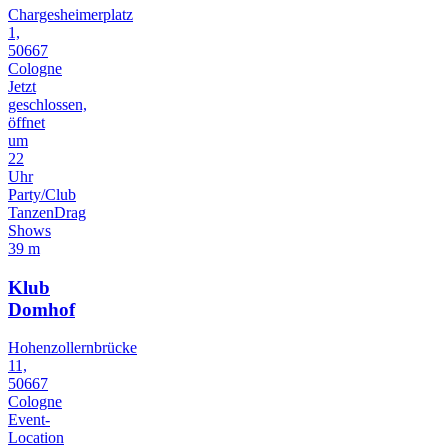
Chargesheimerplatz
1,
50667
Cologne
Jetzt
geschlossen,
öffnet
um
22
Uhr
Party/Club
Tanzen
Drag
Shows
39 m
Klub
Domhof
Hohenzollernbrücke
11,
50667
Cologne
Event-
Location