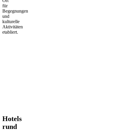
Ort
für
Begegnungen
und
kulturelle
Aktivitäten
etabliert.
Hotels
rund