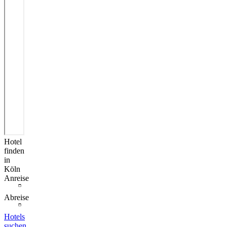
Hotel
finden
in
Köln
Anreise
Abreise
Hotels
suchen