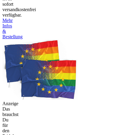
sofort
versandkostenfrei
verfügbar.
Mehr
Infos
&
Bestellung
Anzeige
Das
brauchst
Du
für
den