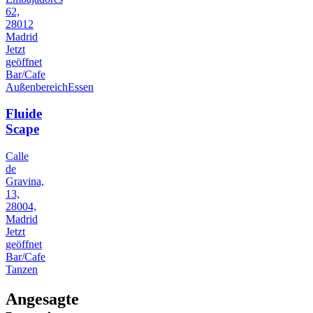
62,
28012
Madrid
Jetzt
geöffnet
Bar/Cafe
Außenbereich
Essen
Fluide
Scape
Calle
de
Gravina,
13,
28004,
Madrid
Jetzt
geöffnet
Bar/Cafe
Tanzen
Angesagte