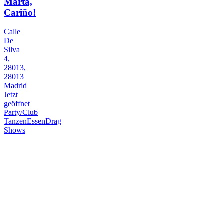
Marta,
Cariño!
Calle
De
Silva
4,
28013,
28013
Madrid
Jetzt
geöffnet
Party/Club
Tanzen
Essen
Drag
Shows