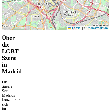
Leaflet
|
©
OpenStreetMap
Über
die
LGBT-
Szene
in
Madrid
Die
queere
Szene
Madrids
konzentriert
sich
im