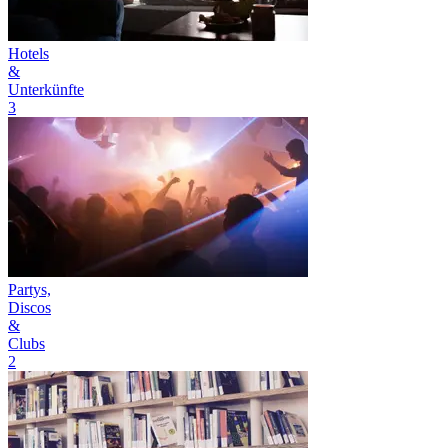
Hotels
&
Unterkünfte
3
Partys,
Discos
&
Clubs
2