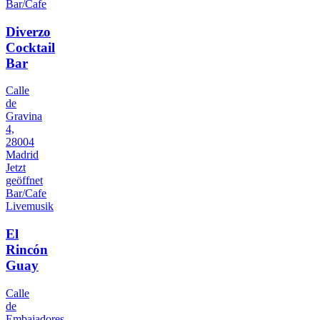
Bar/Cafe
Diverzo
Cocktail
Bar
Calle
de
Gravina
4,
28004
Madrid
Jetzt
geöffnet
Bar/Cafe
Livemusik
El
Rincón
Guay
Calle
de
Embajadores