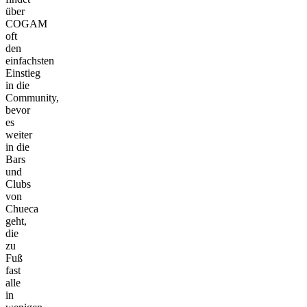
über
COGAM
oft
den
einfachsten
Einstieg
in die
Community,
bevor
es
weiter
in die
Bars
und
Clubs
von
Chueca
geht,
die
zu
Fuß
fast
alle
in