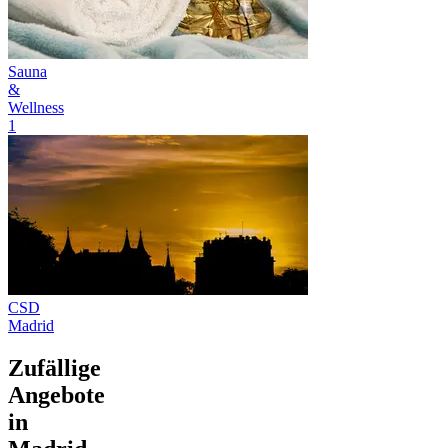
Sauna
&
Wellness
1
CSD
Madrid
Zufällige
Angebote
in