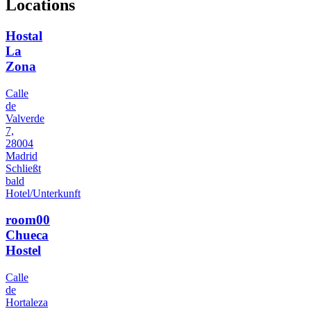
Locations
Hostal
La
Zona
Calle
de
Valverde
7,
28004
Madrid
Schließt
bald
Hotel/Unterkunft
room00
Chueca
Hostel
Calle
de
Hortaleza