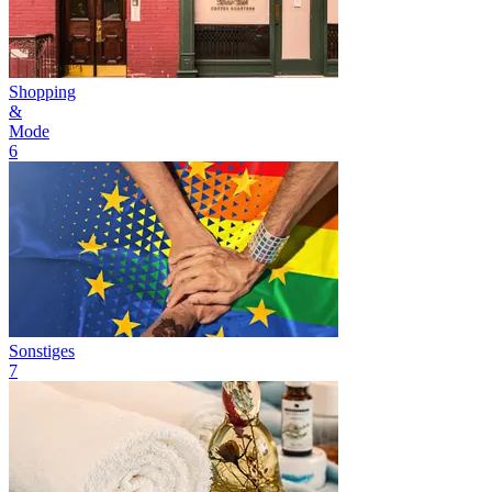
Shopping
&
Mode
6
Sonstiges
7