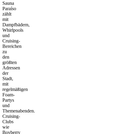
Sauna
Paraíso
zählt
mit
Dampfbädern,
Whirlpools
und
Cruising-
Bereichen
zu
den
größten
Adressen
der
Stadt,
mit
regelmäßigen
Foam-
Partys
und
Themenabenden.
Cruising-
Clubs
wie
Boyberry