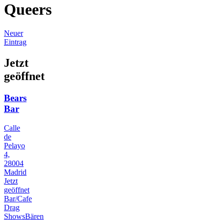
Queers
Neuer
Eintrag
Jetzt
geöffnet
Bears
Bar
Calle
de
Pelayo
4,
28004
Madrid
Jetzt
geöffnet
Bar/Cafe
Drag
Shows
Bären