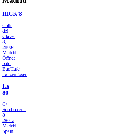
Madrid
RICK'S
Calle
del
Clavel
8,
28004
Madrid
Öffnet
bald
Bar/Cafe
Tanzen
Essen
La
80
C/
Sombrerería
8
28012
Madrid,
Spain,