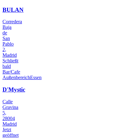
BULAN
Corredera
Baja
de
San
Pablo
2,
Madrid
Schließt
bald
Bar/Cafe
Außenbereich
Essen
D'Mystic
Calle
Gravina
5,
28004
Madrid
Jetzt
geöffnet