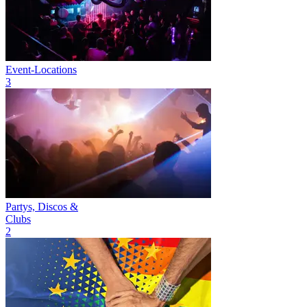
Event-Locations
3
Partys, Discos &
Clubs
2