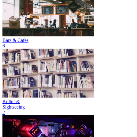
Bars & Cafes
6
Kultur &
Sightseeing
2