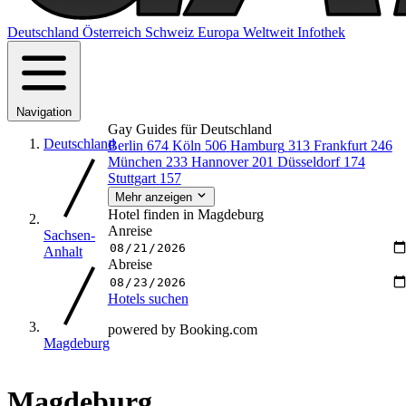
Deutschland
Österreich
Schweiz
Europa
Weltweit
Infothek
Navigation
Gay Guides für Deutschland
Deutschland
Berlin
674
Köln
506
Hamburg
313
Frankfurt
246
München
233
Hannover
201
Düsseldorf
174
Stuttgart
157
Mehr anzeigen
Hotel finden in Magdeburg
Anreise
Sachsen-
Anhalt
Abreise
Hotels suchen
powered by Booking.com
Magdeburg
Magdeburg