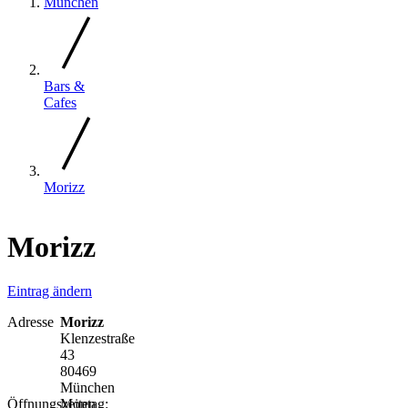
München
Bars &
Cafes
Morizz
Morizz
Eintrag ändern
Adresse
Morizz
Klenzestraße
43
80469
München
Öffnungszeiten
Montag: