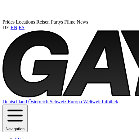
Prides
Locations
Reisen
Partys
Filme
News
DE
EN
ES
Deutschland
Österreich
Schweiz
Europa
Weltweit
Infothek
Navigation