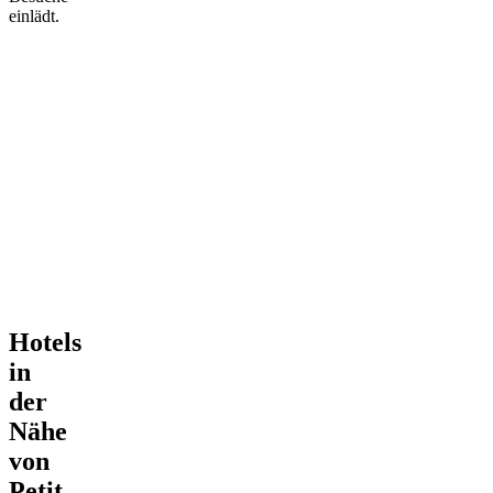
einlädt.
Hotels
in
der
Nähe
von
Petit