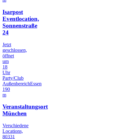
Isarpost
Eventlocation,
Sonnenstraße
24
Jetzt
geschlossen,
öffnet
um
18
Uhr
Party/Club
Außenbereich
Essen
190
m
Veranstaltungsort
München
Verschiedene
Locations,
80331