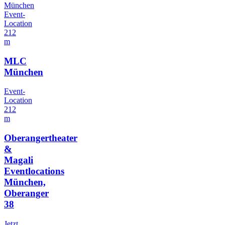
München
Event-
Location
212
m
MLC
München
Event-
Location
212
m
Oberangertheater
&
Magali
Eventlocations
München,
Oberanger
38
Jetzt