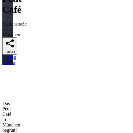
Café
Marienstraße
2 ·
München
Teilen
Eintrag
ändern
Das
Petit
Café
in
München
begrüßt