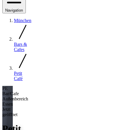
Navigation
München
Bars &
Cafes
Petit
Café
PE
Bar/Cafe
Außenbereich
Essen
Jetzt
geöffnet
Petit