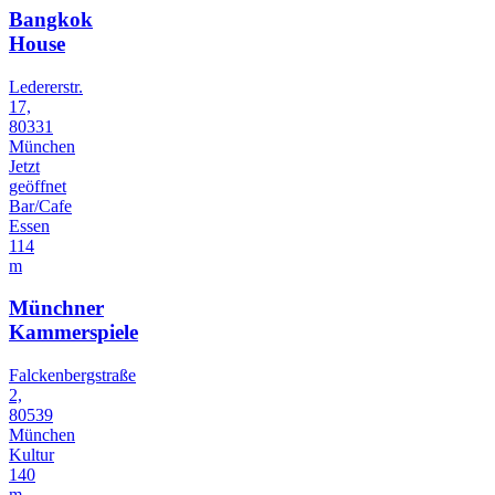
Bangkok
House
Ledererstr.
17,
80331
München
Jetzt
geöffnet
Bar/Cafe
Essen
114
m
Münchner
Kammerspiele
Falckenbergstraße
2,
80539
München
Kultur
140
m