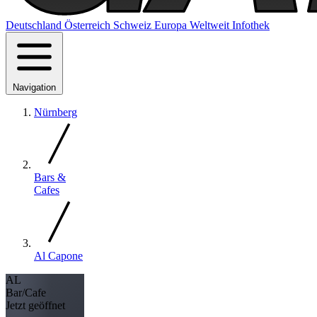
Deutschland
Österreich
Schweiz
Europa
Weltweit
Infothek
Navigation
Nürnberg
Bars &
Cafes
Al Capone
AL
Bar/Cafe
Jetzt geöffnet