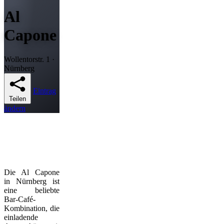
Al
Capone
Wollentorstr. 1 ·
Nürnberg
Eintrag
Teilen
ändern
Die Al Capone
in Nürnberg ist
eine beliebte
Bar-Café-
Kombination, die
einladende