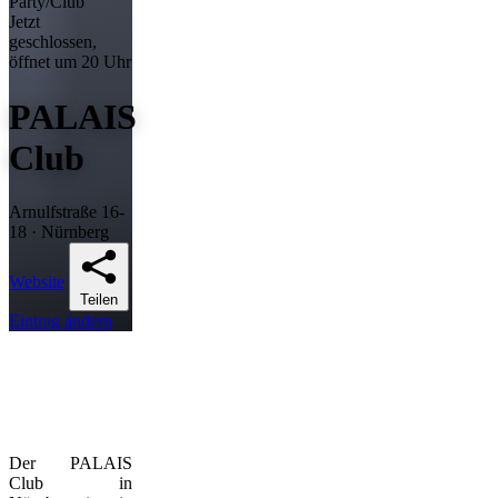
Party/Club
Jetzt
geschlossen,
öffnet um 20 Uhr
PALAIS
Club
Arnulfstraße 16-
18 · Nürnberg
Website
Teilen
Eintrag ändern
Der PALAIS
Club in