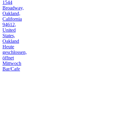
1544
Broadway,
Oakland,
California
94612,
United
States,
Oakland
Heute
geschlossen,
öffnet
Mittwoch
Bar/Cafe