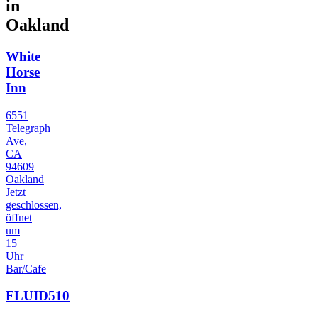
in
Oakland
White
Horse
Inn
6551
Telegraph
Ave,
CA
94609
Oakland
Jetzt
geschlossen,
öffnet
um
15
Uhr
Bar/Cafe
FLUID510