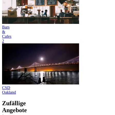
Bars
&
Cafes
2
CSD
Oakland
Zufällige
Angebote