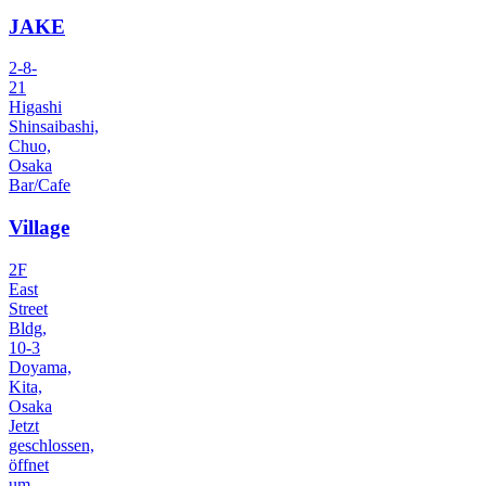
JAKE
2-8-
21
Higashi
Shinsaibashi,
Chuo,
Osaka
Bar/Cafe
Village
2F
East
Street
Bldg,
10-3
Doyama,
Kita,
Osaka
Jetzt
geschlossen,
öffnet
um