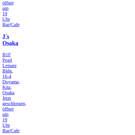
öffnet
um
19
Uhr
Bar/Cafe
J's
Osaka
B1F
Pearl
Leisure
Bldg,
16-4
Doyama,
Kita,
Osaka
Jetzt
geschlossen,
öffnet
um
19
Uhr
Bar/Cafe