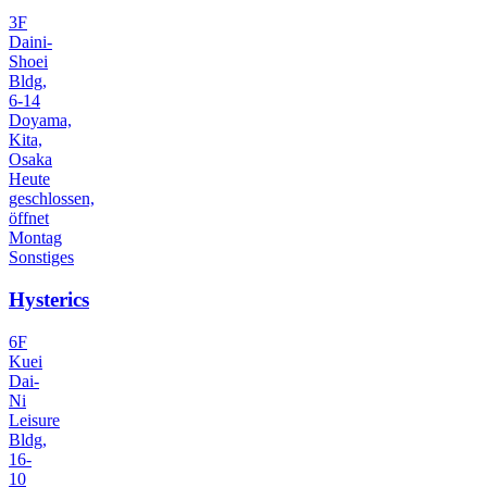
3F
Daini-
Shoei
Bldg,
6-14
Doyama,
Kita,
Osaka
Heute
geschlossen,
öffnet
Montag
Sonstiges
Hysterics
6F
Kuei
Dai-
Ni
Leisure
Bldg,
16-
10