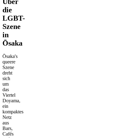
Über
die
LGBT-
Szene
in
Ōsaka
Ōsaka's
queere
Szene
dreht
sich
um
das
Viertel
Doyama,
ein
kompaktes
Netz
aus
Bars,
Cafés