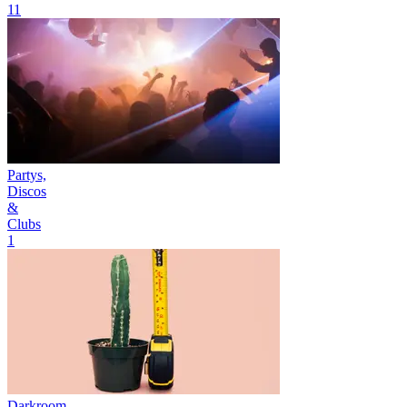
11
Partys,
Discos
&
Clubs
1
Darkroom