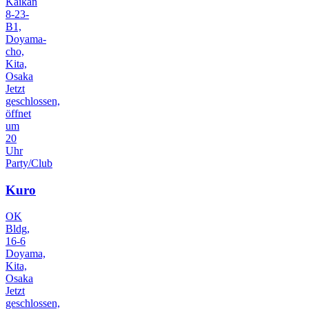
Kaikan
8-23-
B1,
Doyama-
cho,
Kita,
Osaka
Jetzt
geschlossen,
öffnet
um
20
Uhr
Party/Club
Kuro
OK
Bldg,
16-6
Doyama,
Kita,
Osaka
Jetzt
geschlossen,