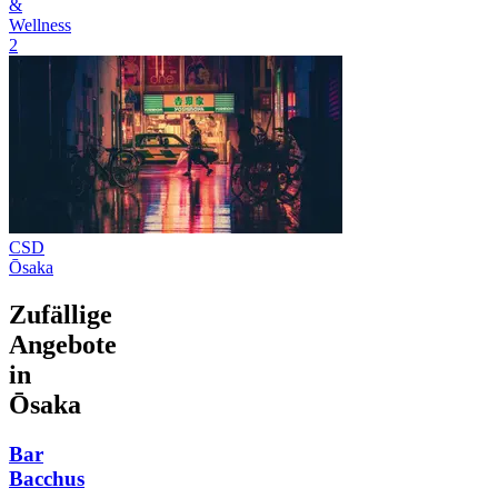
&
Wellness
2
CSD
Ōsaka
Zufällige
Angebote
in
Ōsaka
Bar
Bacchus