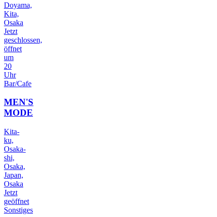
Doyama,
Kita,
Osaka
Jetzt
geschlossen,
öffnet
um
20
Uhr
Bar/Cafe
MEN'S
MODE
Kita-
ku,
Osaka-
shi,
Osaka,
Japan,
Osaka
Jetzt
geöffnet
Sonstiges