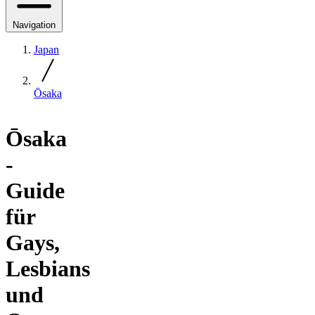
Navigation
Japan
Ōsaka
Ōsaka
-
Guide
für
Gays,
Lesbians
und