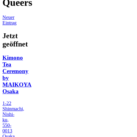
Queers
Neuer
Eintrag
Jetzt
geöffnet
Kimono
Tea
Ceremony
by
MAIKOYA
Osaka
1-22
Shinmachi,
Nishi-
ku,
550-
0013
Osaka