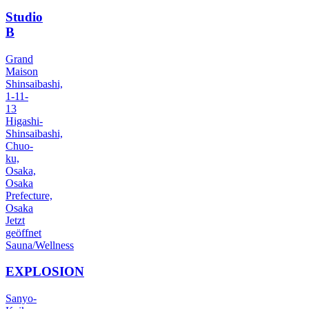
Studio
B
Grand
Maison
Shinsaibashi,
1-11-
13
Higashi-
Shinsaibashi,
Chuo-
ku,
Osaka,
Osaka
Prefecture,
Osaka
Jetzt
geöffnet
Sauna/Wellness
EXPLOSION
Sanyo-