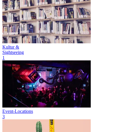
Kultur &
Sightseeing
1
Event-Locations
3