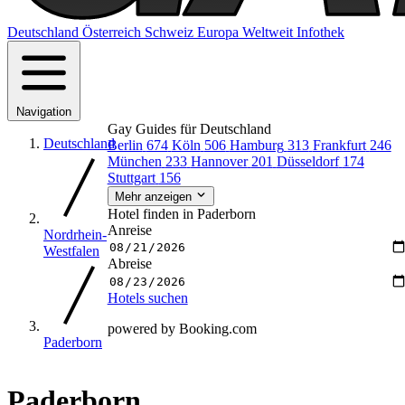
Deutschland
Österreich
Schweiz
Europa
Weltweit
Infothek
Navigation
Gay Guides für Deutschland
Deutschland
Berlin
674
Köln
506
Hamburg
313
Frankfurt
246
München
233
Hannover
201
Düsseldorf
174
Stuttgart
156
Mehr anzeigen
Hotel finden in Paderborn
Anreise
Nordrhein-
Westfalen
Abreise
Hotels suchen
powered by Booking.com
Paderborn
Paderborn