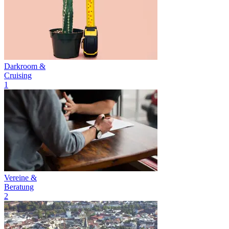
Darkroom &
Cruising
1
Vereine &
Beratung
2