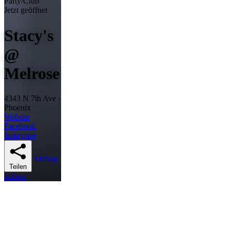
Party/Club
Jetzt geöffnet
Stacy's
@
Melrose
4343 N 7th Ave ·
Phoenix
Website
Facebook
Instagram
Eintrag
Teilen
ändern