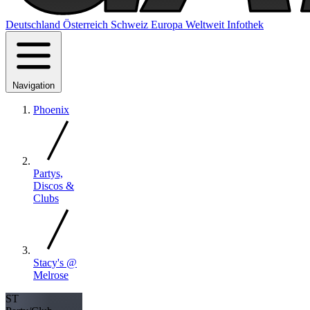
Deutschland
Österreich
Schweiz
Europa
Weltweit
Infothek
Navigation
Phoenix
Partys,
Discos &
Clubs
Stacy's @
Melrose
ST