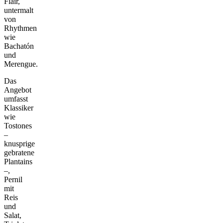
Flair,
untermalt
von
Rhythmen
wie
Bachatón
und
Merengue.
Das
Angebot
umfasst
Klassiker
wie
Tostones
–
knusprige
gebratene
Plantains
–,
Pernil
mit
Reis
und
Salat,