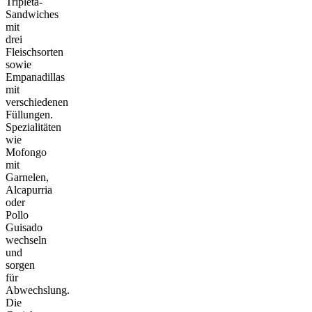
Tripleta-
Sandwiches
mit
drei
Fleischsorten
sowie
Empanadillas
mit
verschiedenen
Füllungen.
Spezialitäten
wie
Mofongo
mit
Garnelen,
Alcapurria
oder
Pollo
Guisado
wechseln
und
sorgen
für
Abwechslung.
Die