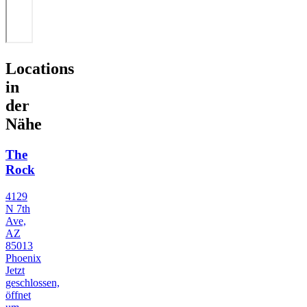
Locations
in
der
Nähe
The
Rock
4129
N 7th
Ave,
AZ
85013
Phoenix
Jetzt
geschlossen,
öffnet