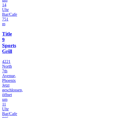
um
14
Uhr
Bar/Cafe
751
m
Title
9
Sports
Grill
4221
North
7th
Avenue,
Phoenix
Jetzt
geschlossen,
öffnet
um
11
Uhr
Bar/Cafe